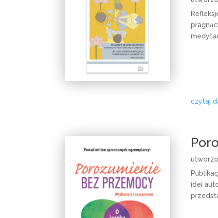
Refleks
pragnąc
medytac
czytaj d
Poro
utworz
Publika
idei aut
przedst