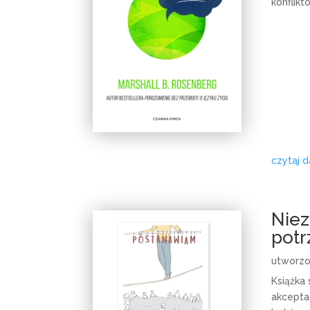
konflikt
czytaj d
Niez
potr
utworz
Książka
akceptac