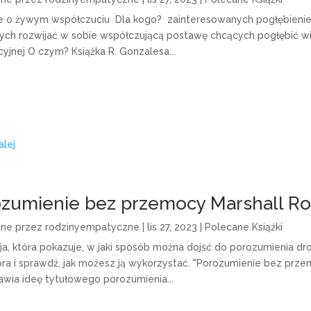
je o żywym współczuciu Dla kogo? zainteresowanych pogłębieni
ych rozwijać w sobie współczującą postawę chcących pogłębić w
yjnej O czym? Książka R. Gonzalesa...
alej
zumienie bez przemocy Marshall R
one przez
rodzinyempatyczne
|
lis 27, 2023
|
Polecane Książki
cja, która pokazuje, w jaki sposób można dojść do porozumienia 
ora i sprawdź, jak możesz ją wykorzystać. "Porozumienie bez przemo
awia ideę tytułowego porozumienia...