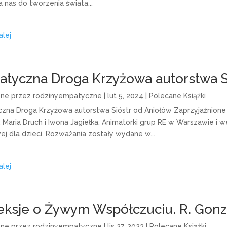
a nas do tworzenia świata...
alej
tyczna Droga Krzyżowa autorstwa S
one przez
rodzinyempatyczne
|
lut 5, 2024
|
Polecane Książki
zna Droga Krzyżowa autorstwa Sióstr od Aniołów Zaprzyjaźnione
: Maria Druch i Iwona Jagiełka, Animatorki grup RE w Warszawie i 
ej dla dzieci. Rozważania zostały wydane w...
alej
eksje o Żywym Współczuciu. R. Gonz
one przez
rodzinyempatyczne
|
lis 27, 2023
|
Polecane Książki