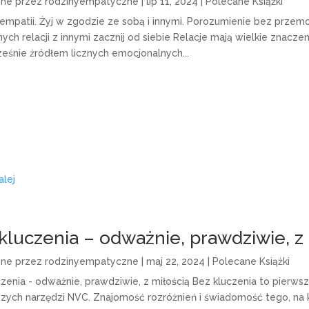
one przez
rodzinyempatyczne
|
lip 11, 2024
|
Polecane Książki
 empatii. Żyj w zgodzie ze sobą i innymi. Porozumienie bez prze
ch relacji z innymi zacznij od siebie Relacje mają wielkie znaczen
eśnie źródłem licznych emocjonalnych...
alej
kluczenia – odważnie, prawdziwie, z 
one przez
rodzinyempatyczne
|
maj 22, 2024
|
Polecane Książki
czenia - odważnie, prawdziwie, z miłością Bez kluczenia to pierws
szych narzędzi NVC. Znajomość rozróżnień i świadomość tego, na kt