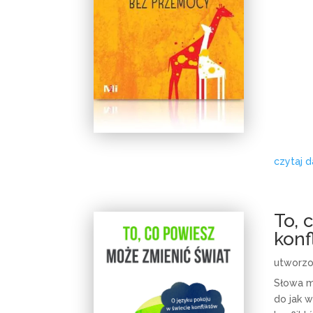
czytaj d
To, 
konf
utworz
Słowa m
do jak w