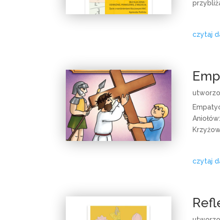
przybliż
czytaj d
Empa
utworz
Empatyc
Aniołów
Krzyżow
czytaj d
Refl
utworz