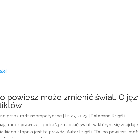
alej
co powiesz może zmienić świat. O ję
liktów
one przez
rodzinyempatyczne
|
lis 27, 2023
|
Polecane Książki
ają moc sprawczą - potrafią zmieniać świat, w którym się znajdu
ielkiego stopnia jest to prawdą. Autor książki "To, co powiesz, mo