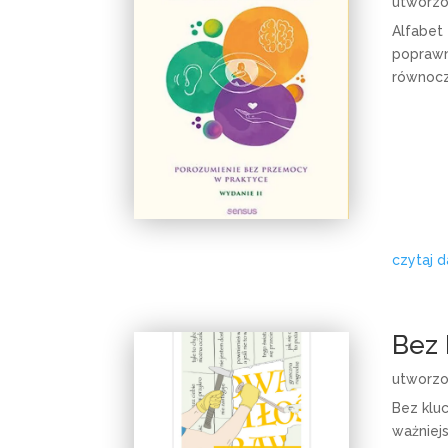
utworz
Alfabet
poprawny
równocz
czytaj d
Bez 
utworz
Bez klu
ważniej