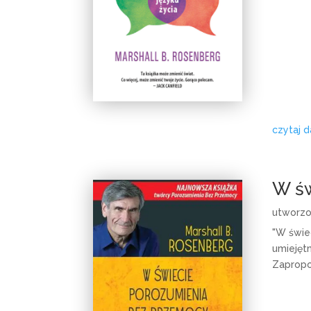
czytaj d
W św
utworz
"W świe
umiejętn
Zapropo