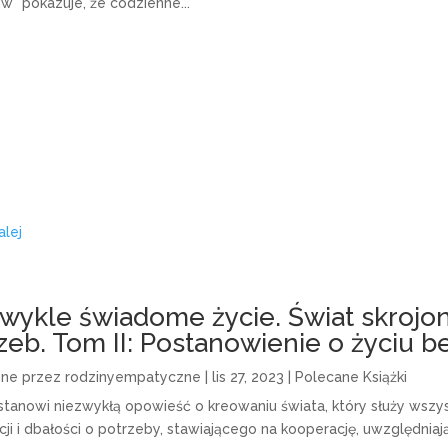
ów" pokazuje, że codzienne...
alej
wykle świadome życie. Świat skrojon
zeb. Tom II: Postanowienie o życiu 
one przez
rodzinyempatyczne
|
lis 27, 2023
|
Polecane Książki
 stanowi niezwykłą opowieść o kreowaniu świata, który służy wszy
ji i dbałości o potrzeby, stawiającego na kooperację, uwzględniaj