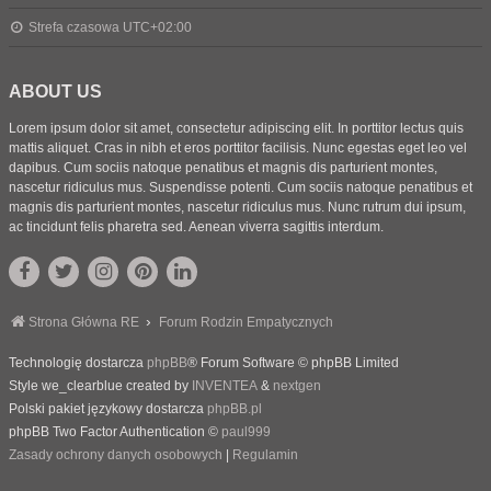
Strefa czasowa
UTC+02:00
ABOUT US
Lorem ipsum dolor sit amet, consectetur adipiscing elit. In porttitor lectus quis
mattis aliquet. Cras in nibh et eros porttitor facilisis. Nunc egestas eget leo vel
dapibus. Cum sociis natoque penatibus et magnis dis parturient montes,
nascetur ridiculus mus. Suspendisse potenti. Cum sociis natoque penatibus et
magnis dis parturient montes, nascetur ridiculus mus. Nunc rutrum dui ipsum,
ac tincidunt felis pharetra sed. Aenean viverra sagittis interdum.
Strona Główna RE
Forum Rodzin Empatycznych
Technologię dostarcza
phpBB
® Forum Software © phpBB Limited
Style we_clearblue created by
INVENTEA
&
nextgen
Polski pakiet językowy dostarcza
phpBB.pl
phpBB Two Factor Authentication ©
paul999
Zasady ochrony danych osobowych
|
Regulamin