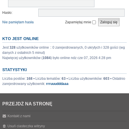
Hasło:
Nie pamiętam hasła
Zapamiętaj mnie
KTO JEST ONLINE
Jest
328
użytkowników online :: 0 zarejestrowanych, 0 ukrytych i 328 gości (wg
danych z ostatnich 5 minut)
Najwięcej użytkowników (
1084
) było online ndz cze 07, 2026 4:28 pm
STATYSTYKI
Liczba postów:
168
• Liczba tematów:
63
• Liczba użytkowników:
603
• Ostatnio
zarejestrowany użytkownik:
rrruuudddaaa
PRZEJDŹ NA STRONĘ
Kontakt z nami
Usuń ciasteczka witryny