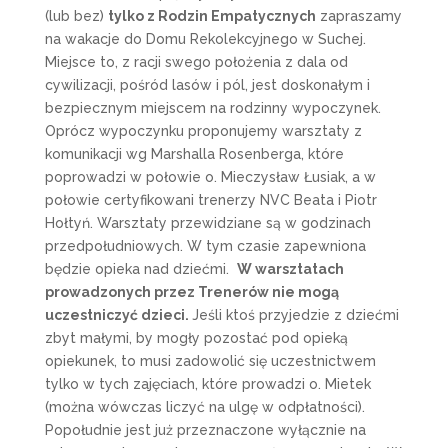
(lub bez)
tylko z Rodzin Empatycznych
zapraszamy
na wakacje do Domu Rekolekcyjnego w Suchej.
Miejsce to, z racji swego położenia z dala od
cywilizacji, pośród lasów i pól, jest doskonałym i
bezpiecznym miejscem na rodzinny wypoczynek.
Oprócz wypoczynku proponujemy warsztaty z
komunikacji wg Marshalla Rosenberga, które
poprowadzi w połowie o. Mieczysław Łusiak, a w
połowie certyfikowani trenerzy NVC Beata i Piotr
Hołtyń. Warsztaty przewidziane są w godzinach
przedpołudniowych. W tym czasie zapewniona
będzie opieka nad dziećmi.
W warsztatach
prowadzonych przez Trenerów nie mogą
uczestniczyć dzieci.
Jeśli ktoś przyjedzie z dziećmi
zbyt małymi, by mogły pozostać pod opieką
opiekunek, to musi zadowolić się uczestnictwem
tylko w tych zajęciach, które prowadzi o. Mietek
(można wówczas liczyć na ulgę w odpłatności).
Popołudnie jest już przeznaczone wyłącznie na