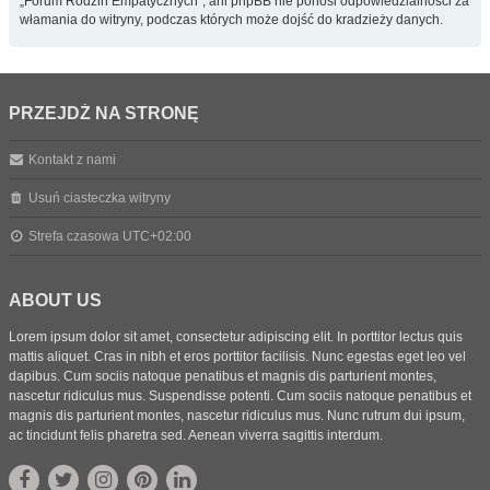
„Forum Rodzin Empatycznych”, ani phpBB nie ponosi odpowiedzialności za
włamania do witryny, podczas których może dojść do kradzieży danych.
PRZEJDŹ NA STRONĘ
Kontakt z nami
Usuń ciasteczka witryny
Strefa czasowa
UTC+02:00
ABOUT US
Lorem ipsum dolor sit amet, consectetur adipiscing elit. In porttitor lectus quis
mattis aliquet. Cras in nibh et eros porttitor facilisis. Nunc egestas eget leo vel
dapibus. Cum sociis natoque penatibus et magnis dis parturient montes,
nascetur ridiculus mus. Suspendisse potenti. Cum sociis natoque penatibus et
magnis dis parturient montes, nascetur ridiculus mus. Nunc rutrum dui ipsum,
ac tincidunt felis pharetra sed. Aenean viverra sagittis interdum.