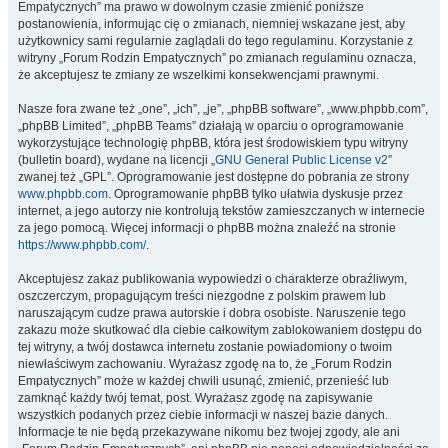
Empatycznych” ma prawo w dowolnym czasie zmienić poniższe
postanowienia, informując cię o zmianach, niemniej wskazane jest, aby
użytkownicy sami regularnie zaglądali do tego regulaminu. Korzystanie z
witryny „Forum Rodzin Empatycznych” po zmianach regulaminu oznacza,
że akceptujesz te zmiany ze wszelkimi konsekwencjami prawnymi.
Nasze fora zwane też „one”, „ich”, „je”, „phpBB software”, „www.phpbb.com”,
„phpBB Limited”, „phpBB Teams” działają w oparciu o oprogramowanie
wykorzystujące technologię phpBB, która jest środowiskiem typu witryny
(bulletin board), wydane na licencji „
GNU General Public License v2
”
zwanej też „GPL”. Oprogramowanie jest dostępne do pobrania ze strony
www.phpbb.com
. Oprogramowanie phpBB tylko ułatwia dyskusje przez
internet, a jego autorzy nie kontrolują tekstów zamieszczanych w internecie
za jego pomocą. Więcej informacji o phpBB można znaleźć na stronie
https://www.phpbb.com/
.
Akceptujesz zakaz publikowania wypowiedzi o charakterze obraźliwym,
oszczerczym, propagującym treści niezgodne z polskim prawem lub
naruszającym cudze prawa autorskie i dobra osobiste. Naruszenie tego
zakazu może skutkować dla ciebie całkowitym zablokowaniem dostępu do
tej witryny, a twój dostawca internetu zostanie powiadomiony o twoim
niewłaściwym zachowaniu. Wyrażasz zgodę na to, że „Forum Rodzin
Empatycznych” może w każdej chwili usunąć, zmienić, przenieść lub
zamknąć każdy twój temat, post. Wyrażasz zgodę na zapisywanie
wszystkich podanych przez ciebie informacji w naszej bazie danych.
Informacje te nie będą przekazywane nikomu bez twojej zgody, ale ani