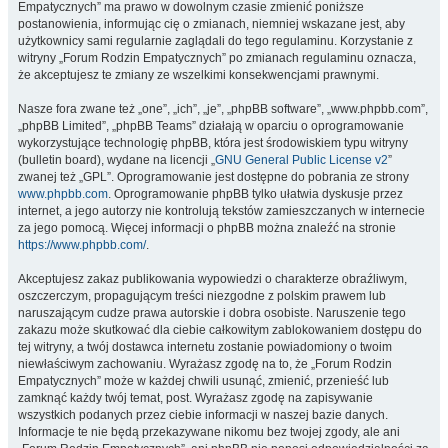
Empatycznych” ma prawo w dowolnym czasie zmienić poniższe
postanowienia, informując cię o zmianach, niemniej wskazane jest, aby
użytkownicy sami regularnie zaglądali do tego regulaminu. Korzystanie z
witryny „Forum Rodzin Empatycznych” po zmianach regulaminu oznacza,
że akceptujesz te zmiany ze wszelkimi konsekwencjami prawnymi.
Nasze fora zwane też „one”, „ich”, „je”, „phpBB software”, „www.phpbb.com”,
„phpBB Limited”, „phpBB Teams” działają w oparciu o oprogramowanie
wykorzystujące technologię phpBB, która jest środowiskiem typu witryny
(bulletin board), wydane na licencji „
GNU General Public License v2
”
zwanej też „GPL”. Oprogramowanie jest dostępne do pobrania ze strony
www.phpbb.com
. Oprogramowanie phpBB tylko ułatwia dyskusje przez
internet, a jego autorzy nie kontrolują tekstów zamieszczanych w internecie
za jego pomocą. Więcej informacji o phpBB można znaleźć na stronie
https://www.phpbb.com/
.
Akceptujesz zakaz publikowania wypowiedzi o charakterze obraźliwym,
oszczerczym, propagującym treści niezgodne z polskim prawem lub
naruszającym cudze prawa autorskie i dobra osobiste. Naruszenie tego
zakazu może skutkować dla ciebie całkowitym zablokowaniem dostępu do
tej witryny, a twój dostawca internetu zostanie powiadomiony o twoim
niewłaściwym zachowaniu. Wyrażasz zgodę na to, że „Forum Rodzin
Empatycznych” może w każdej chwili usunąć, zmienić, przenieść lub
zamknąć każdy twój temat, post. Wyrażasz zgodę na zapisywanie
wszystkich podanych przez ciebie informacji w naszej bazie danych.
Informacje te nie będą przekazywane nikomu bez twojej zgody, ale ani