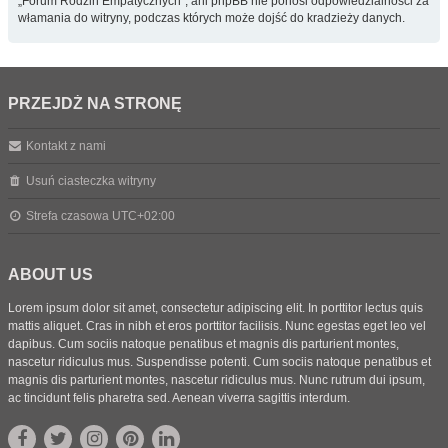
„Forum Rodzin Empatycznych”, ani phpBB nie ponosi odpowiedzialności za
włamania do witryny, podczas których może dojść do kradzieży danych.
PRZEJDŹ NA STRONĘ
Kontakt z nami
Usuń ciasteczka witryny
Strefa czasowa
UTC+02:00
ABOUT US
Lorem ipsum dolor sit amet, consectetur adipiscing elit. In porttitor lectus quis
mattis aliquet. Cras in nibh et eros porttitor facilisis. Nunc egestas eget leo vel
dapibus. Cum sociis natoque penatibus et magnis dis parturient montes,
nascetur ridiculus mus. Suspendisse potenti. Cum sociis natoque penatibus et
magnis dis parturient montes, nascetur ridiculus mus. Nunc rutrum dui ipsum,
ac tincidunt felis pharetra sed. Aenean viverra sagittis interdum.