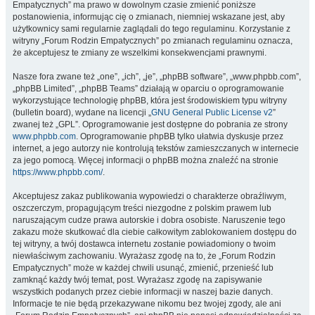
Empatycznych” ma prawo w dowolnym czasie zmienić poniższe
postanowienia, informując cię o zmianach, niemniej wskazane jest, aby
użytkownicy sami regularnie zaglądali do tego regulaminu. Korzystanie z
witryny „Forum Rodzin Empatycznych” po zmianach regulaminu oznacza,
że akceptujesz te zmiany ze wszelkimi konsekwencjami prawnymi.
Nasze fora zwane też „one”, „ich”, „je”, „phpBB software”, „www.phpbb.com”,
„phpBB Limited”, „phpBB Teams” działają w oparciu o oprogramowanie
wykorzystujące technologię phpBB, która jest środowiskiem typu witryny
(bulletin board), wydane na licencji „
GNU General Public License v2
”
zwanej też „GPL”. Oprogramowanie jest dostępne do pobrania ze strony
www.phpbb.com
. Oprogramowanie phpBB tylko ułatwia dyskusje przez
internet, a jego autorzy nie kontrolują tekstów zamieszczanych w internecie
za jego pomocą. Więcej informacji o phpBB można znaleźć na stronie
https://www.phpbb.com/
.
Akceptujesz zakaz publikowania wypowiedzi o charakterze obraźliwym,
oszczerczym, propagującym treści niezgodne z polskim prawem lub
naruszającym cudze prawa autorskie i dobra osobiste. Naruszenie tego
zakazu może skutkować dla ciebie całkowitym zablokowaniem dostępu do
tej witryny, a twój dostawca internetu zostanie powiadomiony o twoim
niewłaściwym zachowaniu. Wyrażasz zgodę na to, że „Forum Rodzin
Empatycznych” może w każdej chwili usunąć, zmienić, przenieść lub
zamknąć każdy twój temat, post. Wyrażasz zgodę na zapisywanie
wszystkich podanych przez ciebie informacji w naszej bazie danych.
Informacje te nie będą przekazywane nikomu bez twojej zgody, ale ani