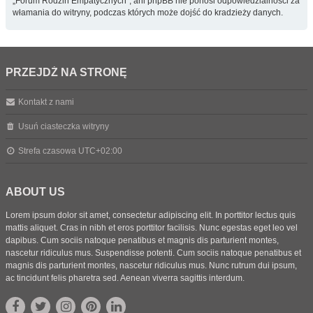
„Forum Rodzin Empatycznych”, ani phpBB nie ponosi odpowiedzialności za
włamania do witryny, podczas których może dojść do kradzieży danych.
PRZEJDŹ NA STRONĘ
Kontakt z nami
Usuń ciasteczka witryny
Strefa czasowa
UTC+02:00
ABOUT US
Lorem ipsum dolor sit amet, consectetur adipiscing elit. In porttitor lectus quis
mattis aliquet. Cras in nibh et eros porttitor facilisis. Nunc egestas eget leo vel
dapibus. Cum sociis natoque penatibus et magnis dis parturient montes,
nascetur ridiculus mus. Suspendisse potenti. Cum sociis natoque penatibus et
magnis dis parturient montes, nascetur ridiculus mus. Nunc rutrum dui ipsum,
ac tincidunt felis pharetra sed. Aenean viverra sagittis interdum.