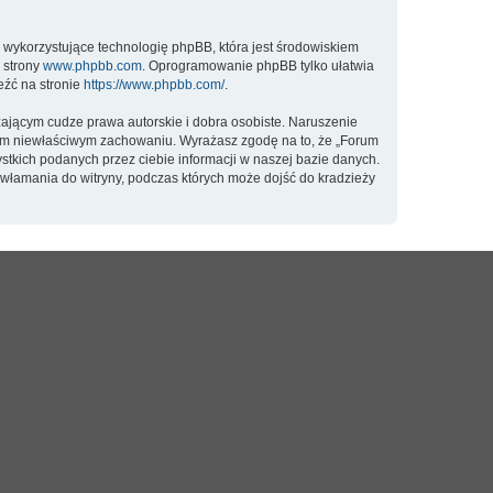
 wykorzystujące technologię phpBB, która jest środowiskiem
 strony
www.phpbb.com
. Oprogramowanie phpBB tylko ułatwia
eźć na stronie
https://www.phpbb.com/
.
ającym cudze prawa autorskie i dobra osobiste. Naruszenie
oim niewłaściwym zachowaniu. Wyrażasz zgodę na to, że „Forum
tkich podanych przez ciebie informacji w naszej bazie danych.
włamania do witryny, podczas których może dojść do kradzieży