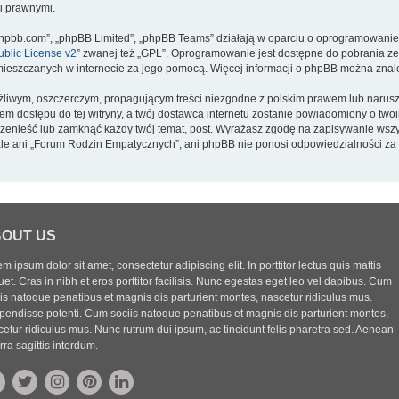
i prawnymi.
w.phpbb.com”, „phpBB Limited”, „phpBB Teams” działają w oparciu o oprogramowanie
blic License v2
” zwanej też „GPL”. Oprogramowanie jest dostępne do pobrania ze
 zamieszczanych w internecie za jego pomocą. Więcej informacji o phpBB można znal
źliwym, oszczerczym, propagującym treści niezgodne z polskim prawem lub narusz
m dostępu do tej witryny, a twój dostawca internetu zostanie powiadomiony o tw
zenieść lub zamknąć każdy twój temat, post. Wyrażasz zgodę na zapisywanie wszys
ale ani „Forum Rodzin Empatycznych”, ani phpBB nie ponosi odpowiedzialności za 
OUT US
m ipsum dolor sit amet, consectetur adipiscing elit. In porttitor lectus quis mattis
uet. Cras in nibh et eros porttitor facilisis. Nunc egestas eget leo vel dapibus. Cum
iis natoque penatibus et magnis dis parturient montes, nascetur ridiculus mus.
pendisse potenti. Cum sociis natoque penatibus et magnis dis parturient montes,
etur ridiculus mus. Nunc rutrum dui ipsum, ac tincidunt felis pharetra sed. Aenean
rra sagittis interdum.