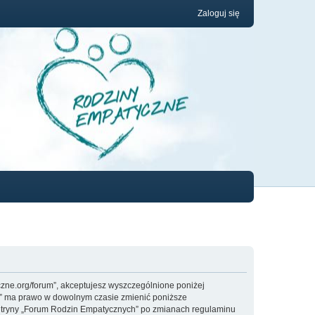
Zaloguj się
yczne.org/forum”, akceptujesz wyszczególnione poniżej
ych” ma prawo w dowolnym czasie zmienić poniższe
z witryny „Forum Rodzin Empatycznych” po zmianach regulaminu