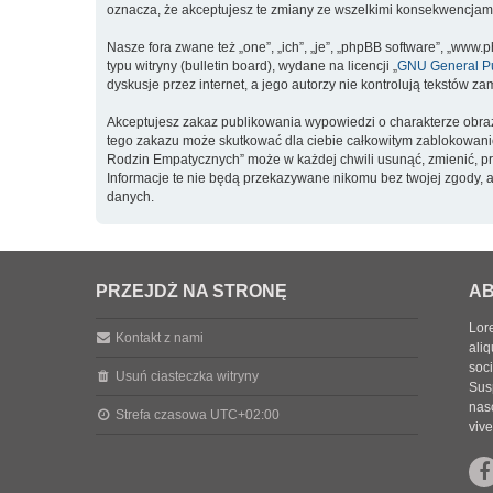
oznacza, że akceptujesz te zmiany ze wszelkimi konsekwencjam
Nasze fora zwane też „one”, „ich”, „je”, „phpBB software”, „ww
typu witryny (bulletin board), wydane na licencji „
GNU General Pu
dyskusje przez internet, a jego autorzy nie kontrolują tekstów
Akceptujesz zakaz publikowania wypowiedzi o charakterze obra
tego zakazu może skutkować dla ciebie całkowitym zablokowanie
Rodzin Empatycznych” może w każdej chwili usunąć, zmienić, pr
Informacje te nie będą przekazywane nikomu bez twojej zgody, 
danych.
PRZEJDŹ NA STRONĘ
AB
Lore
Kontakt z nami
aliq
soc
Usuń ciasteczka witryny
Sus
nasc
Strefa czasowa
UTC+02:00
vive