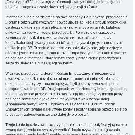
„Zespoły phpBB”, korzystają z informacji zwanymi dalej „informacjami o
tobie” zebranych w czasie dowolnej twojej sesji na forum.
Informacje o tobie są zbierane na dwa sposoby. Po pierwsze, przeglądanie
„Forum Rodzin Empatycznych” powoduje, że aplikacja phpBB tworzy kilka
ciasteczek, które są małymi plikami tekstowymi pobranymi do katalogu
plików tymczasowych twojej przeglądarki. Pierwsze dwa ciasteczka
zawierają identyfikator użytkownika zwany „user-id” i anonimowy
identyfikator sesji zwany „session-id”, automatycznie przyznane ci przez
aplikację phpBB. Trzecie ciasteczko zostanie utworzone, gdy przejrzysz
chociaż jeden temat na „Forum Rodzin Empatycznych”. Jest ono używane
do zapisania informacji, które tematy zostały przez ciebie przeczytane i
służy do ułatwienia ci nawigacji na forum.
W czasie przeglądania „Forum Rodzin Empatycznych” możemy też
utworzyć ciasteczka niezależne od oprogramowania phpBB, ale ich ten
dokument nie dotyczy – ma on opisywać tylko strony stworzone przez
oprogramowanie phpBB. Drugi sposób, w jaki zbieramy informacje o tobie,
to dane wysyłane przez ciebie do nas. Mogą być to między innymi posty
napisane przez ciebie jako anonimowy użytkownik zwane dalej
„anonimowe posty”, konta użytkownika założone na „Forum Rodzin
Empatycznych” zwane dalej „twoje konto” i posty napisane przez ciebie po
rejestracji i zalogowaniu zwane dalej „twoje posty”.
Twoje konto będzie zawierać przynajmniej unikalną identyfikacyjną nazwę
zwaną dalej „twoja nazwa użytkownika”, hasło używane do logowania