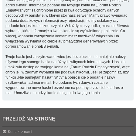
zwane dalej „twoje hasło” i osobisty aktywny adres e-mail zwany dalej „twój
adres e-mail”. Informacje podane dla twojego konta na „Forum Rodzin
Empatycznych” są chronione przez prawa dotyczące ochrony danych
osobowych w państwie, w którym stoi nasz serwer. Mamy prawo wymagać
podania dodatkowych informacji przy rejestracji, i to my ustalamy czy
podanie ich jest konieczne, czy nie. W każdym przypadku, masz możliwość
wybrania, które informacje o twoim koncie są wyświetlane publicznie. Co
więcej, w panelu zarządzania kontem masz możliwość włączenia lub
wyłączenia wysyłania do ciebie automatycznie generowanych przez
oprogramowanie phpBB e-maili.
Twoje hasło jest zaszyfrowane, więc jest bezpieczne, niemniej nie należy
używać tego samego hasła na różnych witrynach internetowych. Hasło to
umożliwia dostęp do twojego konta na „Forum Rodzin Empatycznych”, więc
chroń je i w żadnym wypadku nie podawaj
nikomu
. Jeśli je zapomnisz, użyj
funkcji „Nie pamiętam hasła”. Witryna poprosi cię o podanie nazwy
użytkownika i adresu e-mail. Po podaniu tych danych zostanie
wygenerowane nowe hasło i przesłane na podany przez ciebie adres e-
mail. Umożliwi ono odzyskanie dostępu do twojego konta.
PRZEJDŹ NA STRONĘ
Kontakt z nami