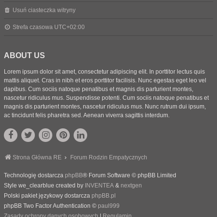
Usuń ciasteczka witryny
Strefa czasowa
UTC+02:00
ABOUT US
Lorem ipsum dolor sit amet, consectetur adipiscing elit. In porttitor lectus quis
mattis aliquet. Cras in nibh et eros porttitor facilisis. Nunc egestas eget leo vel
dapibus. Cum sociis natoque penatibus et magnis dis parturient montes,
nascetur ridiculus mus. Suspendisse potenti. Cum sociis natoque penatibus et
magnis dis parturient montes, nascetur ridiculus mus. Nunc rutrum dui ipsum,
ac tincidunt felis pharetra sed. Aenean viverra sagittis interdum.
Strona Główna RE
Forum Rodzin Empatycznych
Technologię dostarcza
phpBB
® Forum Software © phpBB Limited
Style we_clearblue created by
INVENTEA
&
nextgen
Polski pakiet językowy dostarcza
phpBB.pl
phpBB Two Factor Authentication ©
paul999
Zasady ochrony danych osobowych
|
Regulamin