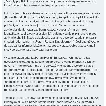
„Zespoły phpBB”, korzystają z informacji zwanymi dalej „informacjami o
tobie” zebranych w czasie dowolnej twojej sesji na forum.
Informacje o tobie są zbierane na dwa sposoby. Po pierwsze, przeglądanie
„Forum Rodzin Empatycznych” powoduje, że aplikacja phpBB tworzy kilka
ciasteczek, które są małymi plikami tekstowymi pobranymi do katalogu
plików tymczasowych twojej przeglądarki. Pierwsze dwa ciasteczka
zawierają identyfikator użytkownika zwany „user-id” i anonimowy
identyfikator sesji zwany „session-id”, automatycznie przyznane ci przez
aplikację phpBB. Trzecie ciasteczko zostanie utworzone, gdy przejrzysz
chociaż jeden temat na „Forum Rodzin Empatycznych”. Jest ono używane
do zapisania informacji, które tematy zostały przez ciebie przeczytane i
służy do ułatwienia ci nawigacji na forum.
W czasie przeglądania „Forum Rodzin Empatycznych” możemy też
utworzyć ciasteczka niezależne od oprogramowania phpBB, ale ich ten
dokument nie dotyczy – ma on opisywać tylko strony stworzone przez
oprogramowanie phpBB. Drugi sposób, w jaki zbieramy informacje o tobie,
to dane wysyłane przez ciebie do nas. Mogą być to między innymi posty
napisane przez ciebie jako anonimowy użytkownik zwane dalej
„anonimowe posty”, konta użytkownika założone na „Forum Rodzin
Empatycznych” zwane dalej „twoje konto” i posty napisane przez ciebie po
rejestracji i zalogowaniu zwane dalej „twoje posty”.
Twoje konto będzie zawierać przynajmniej unikalną identyfikacyjną nazwę
zwaną dalej „twoja nazwa użytkownika”, hasło używane do logowania