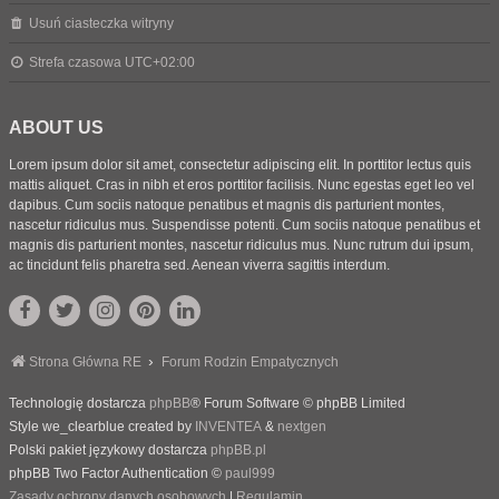
Usuń ciasteczka witryny
Strefa czasowa
UTC+02:00
ABOUT US
Lorem ipsum dolor sit amet, consectetur adipiscing elit. In porttitor lectus quis
mattis aliquet. Cras in nibh et eros porttitor facilisis. Nunc egestas eget leo vel
dapibus. Cum sociis natoque penatibus et magnis dis parturient montes,
nascetur ridiculus mus. Suspendisse potenti. Cum sociis natoque penatibus et
magnis dis parturient montes, nascetur ridiculus mus. Nunc rutrum dui ipsum,
ac tincidunt felis pharetra sed. Aenean viverra sagittis interdum.
Strona Główna RE
Forum Rodzin Empatycznych
Technologię dostarcza
phpBB
® Forum Software © phpBB Limited
Style we_clearblue created by
INVENTEA
&
nextgen
Polski pakiet językowy dostarcza
phpBB.pl
phpBB Two Factor Authentication ©
paul999
Zasady ochrony danych osobowych
|
Regulamin