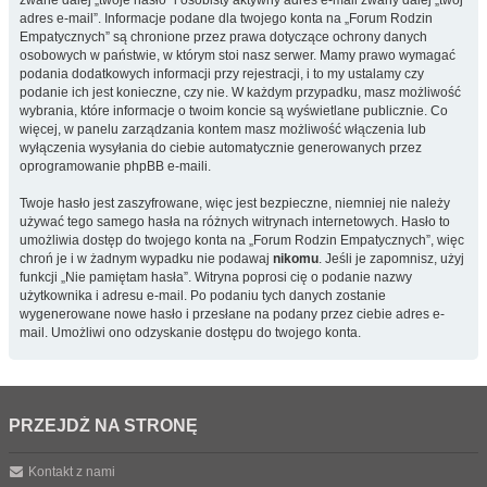
zwane dalej „twoje hasło” i osobisty aktywny adres e-mail zwany dalej „twój
adres e-mail”. Informacje podane dla twojego konta na „Forum Rodzin
Empatycznych” są chronione przez prawa dotyczące ochrony danych
osobowych w państwie, w którym stoi nasz serwer. Mamy prawo wymagać
podania dodatkowych informacji przy rejestracji, i to my ustalamy czy
podanie ich jest konieczne, czy nie. W każdym przypadku, masz możliwość
wybrania, które informacje o twoim koncie są wyświetlane publicznie. Co
więcej, w panelu zarządzania kontem masz możliwość włączenia lub
wyłączenia wysyłania do ciebie automatycznie generowanych przez
oprogramowanie phpBB e-maili.
Twoje hasło jest zaszyfrowane, więc jest bezpieczne, niemniej nie należy
używać tego samego hasła na różnych witrynach internetowych. Hasło to
umożliwia dostęp do twojego konta na „Forum Rodzin Empatycznych”, więc
chroń je i w żadnym wypadku nie podawaj
nikomu
. Jeśli je zapomnisz, użyj
funkcji „Nie pamiętam hasła”. Witryna poprosi cię o podanie nazwy
użytkownika i adresu e-mail. Po podaniu tych danych zostanie
wygenerowane nowe hasło i przesłane na podany przez ciebie adres e-
mail. Umożliwi ono odzyskanie dostępu do twojego konta.
PRZEJDŹ NA STRONĘ
Kontakt z nami