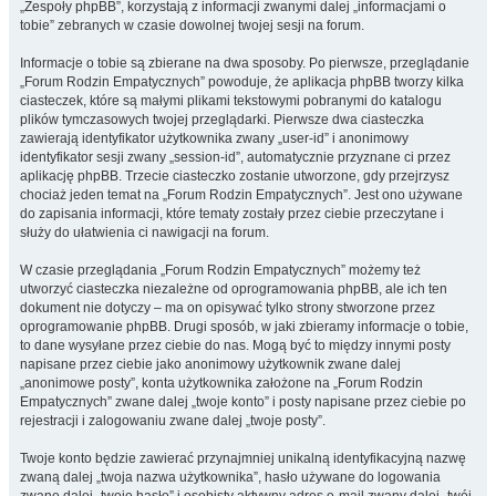
„Zespoły phpBB”, korzystają z informacji zwanymi dalej „informacjami o
tobie” zebranych w czasie dowolnej twojej sesji na forum.
Informacje o tobie są zbierane na dwa sposoby. Po pierwsze, przeglądanie
„Forum Rodzin Empatycznych” powoduje, że aplikacja phpBB tworzy kilka
ciasteczek, które są małymi plikami tekstowymi pobranymi do katalogu
plików tymczasowych twojej przeglądarki. Pierwsze dwa ciasteczka
zawierają identyfikator użytkownika zwany „user-id” i anonimowy
identyfikator sesji zwany „session-id”, automatycznie przyznane ci przez
aplikację phpBB. Trzecie ciasteczko zostanie utworzone, gdy przejrzysz
chociaż jeden temat na „Forum Rodzin Empatycznych”. Jest ono używane
do zapisania informacji, które tematy zostały przez ciebie przeczytane i
służy do ułatwienia ci nawigacji na forum.
W czasie przeglądania „Forum Rodzin Empatycznych” możemy też
utworzyć ciasteczka niezależne od oprogramowania phpBB, ale ich ten
dokument nie dotyczy – ma on opisywać tylko strony stworzone przez
oprogramowanie phpBB. Drugi sposób, w jaki zbieramy informacje o tobie,
to dane wysyłane przez ciebie do nas. Mogą być to między innymi posty
napisane przez ciebie jako anonimowy użytkownik zwane dalej
„anonimowe posty”, konta użytkownika założone na „Forum Rodzin
Empatycznych” zwane dalej „twoje konto” i posty napisane przez ciebie po
rejestracji i zalogowaniu zwane dalej „twoje posty”.
Twoje konto będzie zawierać przynajmniej unikalną identyfikacyjną nazwę
zwaną dalej „twoja nazwa użytkownika”, hasło używane do logowania