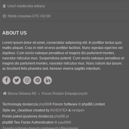
Usuń ciasteczka witryny
Strefa czasowa
UTC+02:00
ABOUT US
Lorem ipsum dolor sit amet, consectetur adipiscing elit. In porttitor lectus quis
mattis aliquet. Cras in nibh et eros porttitor facilisis. Nunc egestas eget leo vel
dapibus. Cum sociis natoque penatibus et magnis dis parturient montes,
nascetur ridiculus mus. Suspendisse potenti. Cum sociis natoque penatibus et
magnis dis parturient montes, nascetur ridiculus mus. Nunc rutrum dui ipsum,
ac tincidunt felis pharetra sed. Aenean viverra sagittis interdum.
Strona Główna RE
Forum Rodzin Empatycznych
Technologię dostarcza
phpBB
® Forum Software © phpBB Limited
Style we_clearblue created by
INVENTEA
&
nextgen
Polski pakiet językowy dostarcza
phpBB.pl
phpBB Two Factor Authentication ©
paul999
Zasady ochrony danych osobowych
|
Regulamin