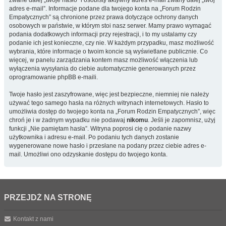
zwane dalej „twoje hasło” i osobisty aktywny adres e-mail zwany dalej „twój
adres e-mail”. Informacje podane dla twojego konta na „Forum Rodzin
Empatycznych” są chronione przez prawa dotyczące ochrony danych
osobowych w państwie, w którym stoi nasz serwer. Mamy prawo wymagać
podania dodatkowych informacji przy rejestracji, i to my ustalamy czy
podanie ich jest konieczne, czy nie. W każdym przypadku, masz możliwość
wybrania, które informacje o twoim koncie są wyświetlane publicznie. Co
więcej, w panelu zarządzania kontem masz możliwość włączenia lub
wyłączenia wysyłania do ciebie automatycznie generowanych przez
oprogramowanie phpBB e-maili.
Twoje hasło jest zaszyfrowane, więc jest bezpieczne, niemniej nie należy
używać tego samego hasła na różnych witrynach internetowych. Hasło to
umożliwia dostęp do twojego konta na „Forum Rodzin Empatycznych”, więc
chroń je i w żadnym wypadku nie podawaj
nikomu
. Jeśli je zapomnisz, użyj
funkcji „Nie pamiętam hasła”. Witryna poprosi cię o podanie nazwy
użytkownika i adresu e-mail. Po podaniu tych danych zostanie
wygenerowane nowe hasło i przesłane na podany przez ciebie adres e-
mail. Umożliwi ono odzyskanie dostępu do twojego konta.
PRZEJDŹ NA STRONĘ
Kontakt z nami