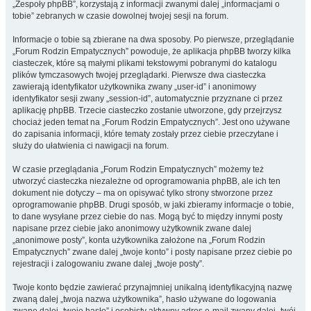
„Zespoły phpBB”, korzystają z informacji zwanymi dalej „informacjami o
tobie” zebranych w czasie dowolnej twojej sesji na forum.
Informacje o tobie są zbierane na dwa sposoby. Po pierwsze, przeglądanie
„Forum Rodzin Empatycznych” powoduje, że aplikacja phpBB tworzy kilka
ciasteczek, które są małymi plikami tekstowymi pobranymi do katalogu
plików tymczasowych twojej przeglądarki. Pierwsze dwa ciasteczka
zawierają identyfikator użytkownika zwany „user-id” i anonimowy
identyfikator sesji zwany „session-id”, automatycznie przyznane ci przez
aplikację phpBB. Trzecie ciasteczko zostanie utworzone, gdy przejrzysz
chociaż jeden temat na „Forum Rodzin Empatycznych”. Jest ono używane
do zapisania informacji, które tematy zostały przez ciebie przeczytane i
służy do ułatwienia ci nawigacji na forum.
W czasie przeglądania „Forum Rodzin Empatycznych” możemy też
utworzyć ciasteczka niezależne od oprogramowania phpBB, ale ich ten
dokument nie dotyczy – ma on opisywać tylko strony stworzone przez
oprogramowanie phpBB. Drugi sposób, w jaki zbieramy informacje o tobie,
to dane wysyłane przez ciebie do nas. Mogą być to między innymi posty
napisane przez ciebie jako anonimowy użytkownik zwane dalej
„anonimowe posty”, konta użytkownika założone na „Forum Rodzin
Empatycznych” zwane dalej „twoje konto” i posty napisane przez ciebie po
rejestracji i zalogowaniu zwane dalej „twoje posty”.
Twoje konto będzie zawierać przynajmniej unikalną identyfikacyjną nazwę
zwaną dalej „twoja nazwa użytkownika”, hasło używane do logowania