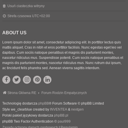
Usuń ciasteczka witryny
Strefa czasowa
UTC+02:00
ABOUT US
Lorem ipsum dolor sit amet, consectetur adipiscing elit. In porttitor lectus quis
mattis aliquet. Cras in nibh et eros porttitor facilisis. Nunc egestas eget leo vel
dapibus. Cum sociis natoque penatibus et magnis dis parturient montes,
nascetur ridiculus mus. Suspendisse potenti. Cum sociis natoque penatibus et
magnis dis parturient montes, nascetur ridiculus mus. Nunc rutrum dui ipsum,
ac tincidunt felis pharetra sed. Aenean viverra sagittis interdum.
Strona Główna RE
Forum Rodzin Empatycznych
Technologię dostarcza
phpBB
® Forum Software © phpBB Limited
Style we_clearblue created by
INVENTEA
&
nextgen
Polski pakiet językowy dostarcza
phpBB.pl
phpBB Two Factor Authentication ©
paul999
Zasady ochrony danych osobowych
|
Regulamin