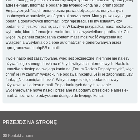
zwane dalej „twoje hasło” i osobisty aktywny adres e-mail zwany dalej „twój
adres e-mail”. Informacje podane dla twojego konta na „Forum Rodzin
Empatycznych” są chronione przez prawa dotyczące ochrony danych
osobowych w państwie, w którym stoi nasz serwer. Mamy prawo wymagać
podania dodatkowych informacji przy rejestracji, i to my ustalamy czy
podanie ich jest konieczne, czy nie. W każdym przypadku, masz możliwość
wybrania, które informacje o twoim koncie są wyświetlane publicznie. Co
więcej, w panelu zarządzania kontem masz możliwość włączenia lub
wyłączenia wysyłania do ciebie automatycznie generowanych przez
oprogramowanie phpBB e-maili.
Twoje hasło jest zaszyfrowane, więc jest bezpieczne, niemniej nie należy
używać tego samego hasła na różnych witrynach internetowych. Hasło to
umożliwia dostęp do twojego konta na „Forum Rodzin Empatycznych”, więc
chroń je i w żadnym wypadku nie podawaj
nikomu
. Jeśli je zapomnisz, użyj
funkcji „Nie pamiętam hasła”. Witryna poprosi cię o podanie nazwy
użytkownika i adresu e-mail. Po podaniu tych danych zostanie
wygenerowane nowe hasło i przesłane na podany przez ciebie adres e-
mail. Umożliwi ono odzyskanie dostępu do twojego konta.
PRZEJDŹ NA STRONĘ
Kontakt z nami