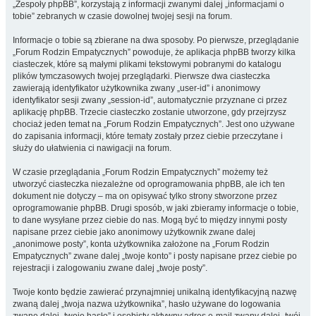
„Zespoły phpBB”, korzystają z informacji zwanymi dalej „informacjami o
tobie” zebranych w czasie dowolnej twojej sesji na forum.
Informacje o tobie są zbierane na dwa sposoby. Po pierwsze, przeglądanie
„Forum Rodzin Empatycznych” powoduje, że aplikacja phpBB tworzy kilka
ciasteczek, które są małymi plikami tekstowymi pobranymi do katalogu
plików tymczasowych twojej przeglądarki. Pierwsze dwa ciasteczka
zawierają identyfikator użytkownika zwany „user-id” i anonimowy
identyfikator sesji zwany „session-id”, automatycznie przyznane ci przez
aplikację phpBB. Trzecie ciasteczko zostanie utworzone, gdy przejrzysz
chociaż jeden temat na „Forum Rodzin Empatycznych”. Jest ono używane
do zapisania informacji, które tematy zostały przez ciebie przeczytane i
służy do ułatwienia ci nawigacji na forum.
W czasie przeglądania „Forum Rodzin Empatycznych” możemy też
utworzyć ciasteczka niezależne od oprogramowania phpBB, ale ich ten
dokument nie dotyczy – ma on opisywać tylko strony stworzone przez
oprogramowanie phpBB. Drugi sposób, w jaki zbieramy informacje o tobie,
to dane wysyłane przez ciebie do nas. Mogą być to między innymi posty
napisane przez ciebie jako anonimowy użytkownik zwane dalej
„anonimowe posty”, konta użytkownika założone na „Forum Rodzin
Empatycznych” zwane dalej „twoje konto” i posty napisane przez ciebie po
rejestracji i zalogowaniu zwane dalej „twoje posty”.
Twoje konto będzie zawierać przynajmniej unikalną identyfikacyjną nazwę
zwaną dalej „twoja nazwa użytkownika”, hasło używane do logowania