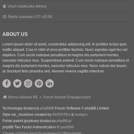
Usuń ciasteczka witryny
Strefa czasowa
UTC+02:00
ABOUT US
Lorem ipsum dolor sit amet, consectetur adipiscing elit. In porttitor lectus quis
mattis aliquet. Cras in nibh et eros porttitor facilisis. Nunc egestas eget leo vel
dapibus. Cum sociis natoque penatibus et magnis dis parturient montes,
nascetur ridiculus mus. Suspendisse potenti. Cum sociis natoque penatibus et
magnis dis parturient montes, nascetur ridiculus mus. Nunc rutrum dui ipsum,
ac tincidunt felis pharetra sed. Aenean viverra sagittis interdum.
Strona Główna RE
Forum Rodzin Empatycznych
Technologię dostarcza
phpBB
® Forum Software © phpBB Limited
Style we_clearblue created by
INVENTEA
&
nextgen
Polski pakiet językowy dostarcza
phpBB.pl
phpBB Two Factor Authentication ©
paul999
Zasady ochrony danych osobowych
|
Regulamin