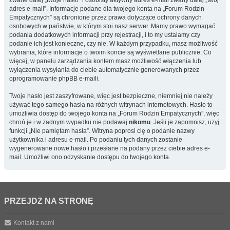
zwane dalej „twoje hasło” i osobisty aktywny adres e-mail zwany dalej „twój
adres e-mail”. Informacje podane dla twojego konta na „Forum Rodzin
Empatycznych” są chronione przez prawa dotyczące ochrony danych
osobowych w państwie, w którym stoi nasz serwer. Mamy prawo wymagać
podania dodatkowych informacji przy rejestracji, i to my ustalamy czy
podanie ich jest konieczne, czy nie. W każdym przypadku, masz możliwość
wybrania, które informacje o twoim koncie są wyświetlane publicznie. Co
więcej, w panelu zarządzania kontem masz możliwość włączenia lub
wyłączenia wysyłania do ciebie automatycznie generowanych przez
oprogramowanie phpBB e-maili.
Twoje hasło jest zaszyfrowane, więc jest bezpieczne, niemniej nie należy
używać tego samego hasła na różnych witrynach internetowych. Hasło to
umożliwia dostęp do twojego konta na „Forum Rodzin Empatycznych”, więc
chroń je i w żadnym wypadku nie podawaj
nikomu
. Jeśli je zapomnisz, użyj
funkcji „Nie pamiętam hasła”. Witryna poprosi cię o podanie nazwy
użytkownika i adresu e-mail. Po podaniu tych danych zostanie
wygenerowane nowe hasło i przesłane na podany przez ciebie adres e-
mail. Umożliwi ono odzyskanie dostępu do twojego konta.
PRZEJDŹ NA STRONĘ
Kontakt z nami