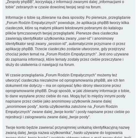
„Zespoły phpBB”, korzystają z informacji zwanymi dalej „informacjami o
tobie” zebranych w czasie dowolnej twojej sesji na forum.
Informacje o tobie są zbierane na dwa sposoby. Po pierwsze, przeglądanie
„Forum Rodzin Empatycznych” powoduje, że aplikacja phpBB tworzy kilka
ciasteczek, które są małymi plikami tekstowymi pobranymi do katalogu
plików tymczasowych twojej przeglądarki. Pierwsze dwa ciasteczka
zawierają identyfikator użytkownika zwany „user-id” i anonimowy
identyfikator sesji zwany „session-id”, automatycznie przyznane ci przez
aplikację phpBB. Trzecie ciasteczko zostanie utworzone, gdy przejrzysz
chociaż jeden temat na „Forum Rodzin Empatycznych”. Jest ono używane
do zapisania informacji, które tematy zostały przez ciebie przeczytane i
służy do ułatwienia ci nawigacji na forum.
W czasie przeglądania „Forum Rodzin Empatycznych” możemy też
utworzyć ciasteczka niezależne od oprogramowania phpBB, ale ich ten
dokument nie dotyczy – ma on opisywać tylko strony stworzone przez
oprogramowanie phpBB. Drugi sposób, w jaki zbieramy informacje o tobie,
to dane wysyłane przez ciebie do nas. Mogą być to między innymi posty
napisane przez ciebie jako anonimowy użytkownik zwane dalej
„anonimowe posty”, konta użytkownika założone na „Forum Rodzin
Empatycznych” zwane dalej „twoje konto” i posty napisane przez ciebie po
rejestracji i zalogowaniu zwane dalej „twoje posty”.
Twoje konto będzie zawierać przynajmniej unikalną identyfikacyjną nazwę
zwaną dalej „twoja nazwa użytkownika”, hasło używane do logowania