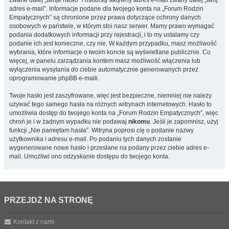
zwane dalej „twoje hasło” i osobisty aktywny adres e-mail zwany dalej „twój
adres e-mail”. Informacje podane dla twojego konta na „Forum Rodzin
Empatycznych” są chronione przez prawa dotyczące ochrony danych
osobowych w państwie, w którym stoi nasz serwer. Mamy prawo wymagać
podania dodatkowych informacji przy rejestracji, i to my ustalamy czy
podanie ich jest konieczne, czy nie. W każdym przypadku, masz możliwość
wybrania, które informacje o twoim koncie są wyświetlane publicznie. Co
więcej, w panelu zarządzania kontem masz możliwość włączenia lub
wyłączenia wysyłania do ciebie automatycznie generowanych przez
oprogramowanie phpBB e-maili.
Twoje hasło jest zaszyfrowane, więc jest bezpieczne, niemniej nie należy
używać tego samego hasła na różnych witrynach internetowych. Hasło to
umożliwia dostęp do twojego konta na „Forum Rodzin Empatycznych”, więc
chroń je i w żadnym wypadku nie podawaj
nikomu
. Jeśli je zapomnisz, użyj
funkcji „Nie pamiętam hasła”. Witryna poprosi cię o podanie nazwy
użytkownika i adresu e-mail. Po podaniu tych danych zostanie
wygenerowane nowe hasło i przesłane na podany przez ciebie adres e-
mail. Umożliwi ono odzyskanie dostępu do twojego konta.
PRZEJDŹ NA STRONĘ
Kontakt z nami