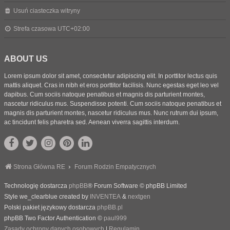
Usuń ciasteczka witryny
Strefa czasowa
UTC+02:00
ABOUT US
Lorem ipsum dolor sit amet, consectetur adipiscing elit. In porttitor lectus quis
mattis aliquet. Cras in nibh et eros porttitor facilisis. Nunc egestas eget leo vel
dapibus. Cum sociis natoque penatibus et magnis dis parturient montes,
nascetur ridiculus mus. Suspendisse potenti. Cum sociis natoque penatibus et
magnis dis parturient montes, nascetur ridiculus mus. Nunc rutrum dui ipsum,
ac tincidunt felis pharetra sed. Aenean viverra sagittis interdum.
Strona Główna RE
Forum Rodzin Empatycznych
Technologię dostarcza
phpBB
® Forum Software © phpBB Limited
Style we_clearblue created by
INVENTEA
&
nextgen
Polski pakiet językowy dostarcza
phpBB.pl
phpBB Two Factor Authentication ©
paul999
Zasady ochrony danych osobowych
|
Regulamin