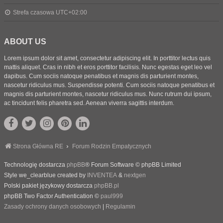
Strefa czasowa
UTC+02:00
ABOUT US
Lorem ipsum dolor sit amet, consectetur adipiscing elit. In porttitor lectus quis
mattis aliquet. Cras in nibh et eros porttitor facilisis. Nunc egestas eget leo vel
dapibus. Cum sociis natoque penatibus et magnis dis parturient montes,
nascetur ridiculus mus. Suspendisse potenti. Cum sociis natoque penatibus et
magnis dis parturient montes, nascetur ridiculus mus. Nunc rutrum dui ipsum,
ac tincidunt felis pharetra sed. Aenean viverra sagittis interdum.
Strona Główna RE
Forum Rodzin Empatycznych
Technologię dostarcza
phpBB
® Forum Software © phpBB Limited
Style we_clearblue created by
INVENTEA
&
nextgen
Polski pakiet językowy dostarcza
phpBB.pl
phpBB Two Factor Authentication ©
paul999
Zasady ochrony danych osobowych
|
Regulamin