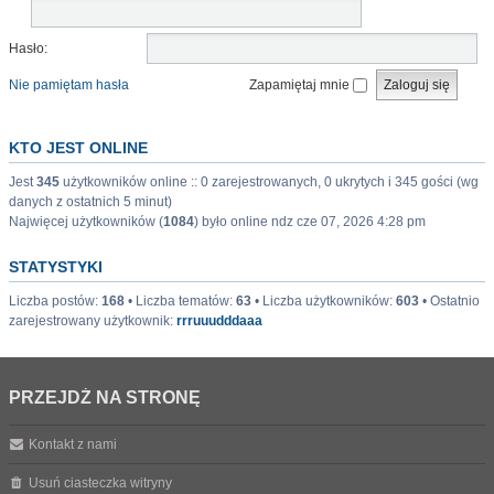
Hasło:
Nie pamiętam hasła
Zapamiętaj mnie
KTO JEST ONLINE
Jest
345
użytkowników online :: 0 zarejestrowanych, 0 ukrytych i 345 gości (wg
danych z ostatnich 5 minut)
Najwięcej użytkowników (
1084
) było online ndz cze 07, 2026 4:28 pm
STATYSTYKI
Liczba postów:
168
• Liczba tematów:
63
• Liczba użytkowników:
603
• Ostatnio
zarejestrowany użytkownik:
rrruuudddaaa
PRZEJDŹ NA STRONĘ
Kontakt z nami
Usuń ciasteczka witryny