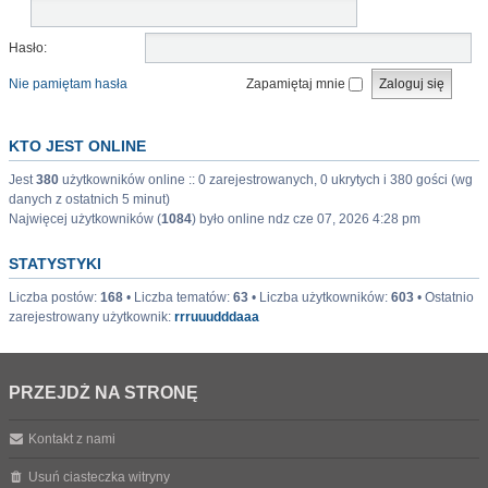
Hasło:
Nie pamiętam hasła
Zapamiętaj mnie
KTO JEST ONLINE
Jest
380
użytkowników online :: 0 zarejestrowanych, 0 ukrytych i 380 gości (wg
danych z ostatnich 5 minut)
Najwięcej użytkowników (
1084
) było online ndz cze 07, 2026 4:28 pm
STATYSTYKI
Liczba postów:
168
• Liczba tematów:
63
• Liczba użytkowników:
603
• Ostatnio
zarejestrowany użytkownik:
rrruuudddaaa
PRZEJDŹ NA STRONĘ
Kontakt z nami
Usuń ciasteczka witryny