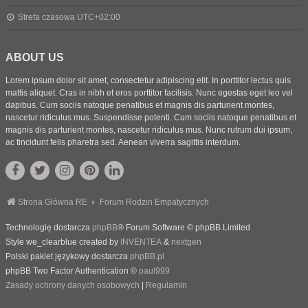
Strefa czasowa
UTC+02:00
ABOUT US
Lorem ipsum dolor sit amet, consectetur adipiscing elit. In porttitor lectus quis
mattis aliquet. Cras in nibh et eros porttitor facilisis. Nunc egestas eget leo vel
dapibus. Cum sociis natoque penatibus et magnis dis parturient montes,
nascetur ridiculus mus. Suspendisse potenti. Cum sociis natoque penatibus et
magnis dis parturient montes, nascetur ridiculus mus. Nunc rutrum dui ipsum,
ac tincidunt felis pharetra sed. Aenean viverra sagittis interdum.
Strona Główna RE
Forum Rodzin Empatycznych
Technologię dostarcza
phpBB
® Forum Software © phpBB Limited
Style we_clearblue created by
INVENTEA
&
nextgen
Polski pakiet językowy dostarcza
phpBB.pl
phpBB Two Factor Authentication ©
paul999
Zasady ochrony danych osobowych
|
Regulamin