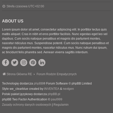
Strefa czasowa
UTC+02:00
ABOUT US
Lorem ipsum dolor sit amet, consectetur adipiscing elit. In porttitor lectus quis
mattis aliquet. Cras in nibh et eros porttitor facilisis. Nunc egestas eget leo vel
dapibus. Cum sociis natoque penatibus et magnis dis parturient montes,
nascetur ridiculus mus. Suspendisse potenti. Cum sociis natoque penatibus et
magnis dis parturient montes, nascetur ridiculus mus. Nunc rutrum dui ipsum,
ac tincidunt felis pharetra sed. Aenean viverra sagittis interdum.
Strona Główna RE
Forum Rodzin Empatycznych
Technologię dostarcza
phpBB
® Forum Software © phpBB Limited
Style we_clearblue created by
INVENTEA
&
nextgen
Polski pakiet językowy dostarcza
phpBB.pl
phpBB Two Factor Authentication ©
paul999
Zasady ochrony danych osobowych
|
Regulamin