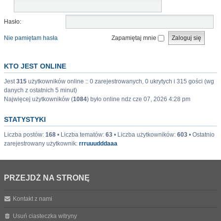
Hasło:
Nie pamiętam hasła
Zapamiętaj mnie
KTO JEST ONLINE
Jest
315
użytkowników online :: 0 zarejestrowanych, 0 ukrytych i 315 gości (wg
danych z ostatnich 5 minut)
Najwięcej użytkowników (
1084
) było online ndz cze 07, 2026 4:28 pm
STATYSTYKI
Liczba postów:
168
• Liczba tematów:
63
• Liczba użytkowników:
603
• Ostatnio
zarejestrowany użytkownik:
rrruuudddaaa
PRZEJDŹ NA STRONĘ
Kontakt z nami
Usuń ciasteczka witryny