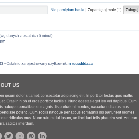
Nie pamiętam hasła
|
Zapamiętaj mnie
 (wg danych z ostatnich 5 minut)
8 pm
03
• Ostatnio zarejestrowany użytkownik:
rrruuudddaaa
OUT US
m ipsum dolor sit amet, consectetur adipiscing elit. In porttitor lectus quis mattis
uet. Cras in nibh et eros porttitor facilisis. Nunc egestas eget leo vel dapibus. Cum
iis natoque penatibus et magnis dis parturient montes, nascetur ridiculus mus.
pendisse potenti. Cum sociis natoque penatibus et magnis dis parturient montes,
etur ridiculus mus. Nunc rutrum dui ipsum, ac tincidunt felis pharetra sed. Aenean
rra sagittis interdum.