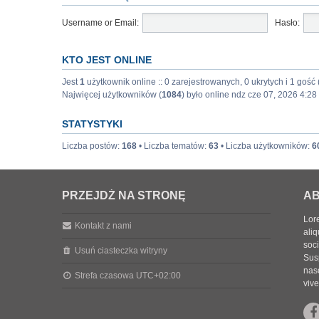
Username or Email:
Hasło:
KTO JEST ONLINE
Jest
1
użytkownik online :: 0 zarejestrowanych, 0 ukrytych i 1 gość
Najwięcej użytkowników (
1084
) było online ndz cze 07, 2026 4:2
STATYSTYKI
Liczba postów:
168
• Liczba tematów:
63
• Liczba użytkowników:
6
PRZEJDŹ NA STRONĘ
AB
Lore
Kontakt z nami
aliq
soc
Usuń ciasteczka witryny
Sus
nasc
Strefa czasowa
UTC+02:00
vive