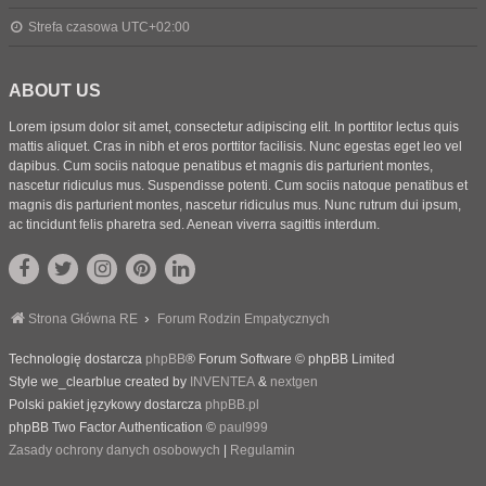
Strefa czasowa
UTC+02:00
ABOUT US
Lorem ipsum dolor sit amet, consectetur adipiscing elit. In porttitor lectus quis
mattis aliquet. Cras in nibh et eros porttitor facilisis. Nunc egestas eget leo vel
dapibus. Cum sociis natoque penatibus et magnis dis parturient montes,
nascetur ridiculus mus. Suspendisse potenti. Cum sociis natoque penatibus et
magnis dis parturient montes, nascetur ridiculus mus. Nunc rutrum dui ipsum,
ac tincidunt felis pharetra sed. Aenean viverra sagittis interdum.
Strona Główna RE
Forum Rodzin Empatycznych
Technologię dostarcza
phpBB
® Forum Software © phpBB Limited
Style we_clearblue created by
INVENTEA
&
nextgen
Polski pakiet językowy dostarcza
phpBB.pl
phpBB Two Factor Authentication ©
paul999
Zasady ochrony danych osobowych
|
Regulamin