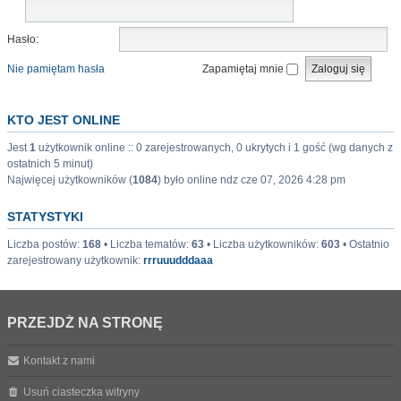
Hasło:
Nie pamiętam hasła
Zapamiętaj mnie
KTO JEST ONLINE
Jest
1
użytkownik online :: 0 zarejestrowanych, 0 ukrytych i 1 gość (wg danych z
ostatnich 5 minut)
Najwięcej użytkowników (
1084
) było online ndz cze 07, 2026 4:28 pm
STATYSTYKI
Liczba postów:
168
• Liczba tematów:
63
• Liczba użytkowników:
603
• Ostatnio
zarejestrowany użytkownik:
rrruuudddaaa
PRZEJDŹ NA STRONĘ
Kontakt z nami
Usuń ciasteczka witryny