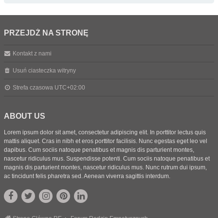
PRZEJDŹ NA STRONĘ
Kontakt z nami
Usuń ciasteczka witryny
Strefa czasowa
UTC+02:00
ABOUT US
Lorem ipsum dolor sit amet, consectetur adipiscing elit. In porttitor lectus quis
mattis aliquet. Cras in nibh et eros porttitor facilisis. Nunc egestas eget leo vel
dapibus. Cum sociis natoque penatibus et magnis dis parturient montes,
nascetur ridiculus mus. Suspendisse potenti. Cum sociis natoque penatibus et
magnis dis parturient montes, nascetur ridiculus mus. Nunc rutrum dui ipsum,
ac tincidunt felis pharetra sed. Aenean viverra sagittis interdum.