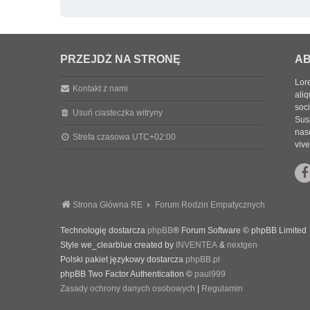
PRZEJDŹ NA STRONĘ
AB
Lore
Kontakt z nami
aliq
soc
Usuń ciasteczka witryny
Sus
nasc
Strefa czasowa
UTC+02:00
vive
Strona Główna RE
Forum Rodzin Empatycznych
Technologię dostarcza
phpBB
® Forum Software © phpBB Limited
Style we_clearblue created by
INVENTEA
&
nextgen
Polski pakiet językowy dostarcza
phpBB.pl
phpBB Two Factor Authentication ©
paul999
Zasady ochrony danych osobowych
|
Regulamin