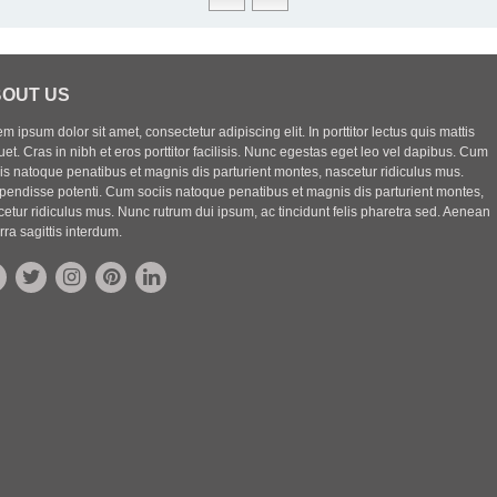
OUT US
m ipsum dolor sit amet, consectetur adipiscing elit. In porttitor lectus quis mattis
uet. Cras in nibh et eros porttitor facilisis. Nunc egestas eget leo vel dapibus. Cum
iis natoque penatibus et magnis dis parturient montes, nascetur ridiculus mus.
pendisse potenti. Cum sociis natoque penatibus et magnis dis parturient montes,
etur ridiculus mus. Nunc rutrum dui ipsum, ac tincidunt felis pharetra sed. Aenean
rra sagittis interdum.