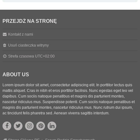
PRZEJDŹ NA STRONĘ
Kontakt z nami
Usuń ciasteczka witryny
Strefa czasowa
UTC+02:00
ABOUT US
Lorem ipsum dolor sit amet, consectetur adipiscing elit. In porttitor lectus quis
mattis aliquet. Cras in nibh et eros porttitor facilisis. Nunc egestas eget leo vel
dapibus. Cum sociis natoque penatibus et magnis dis parturient montes,
nascetur ridiculus mus. Suspendisse potenti. Cum sociis natoque penatibus et
magnis dis parturient montes, nascetur ridiculus mus. Nunc rutrum dui ipsum,
ac tincidunt felis pharetra sed. Aenean viverra sagittis interdum.