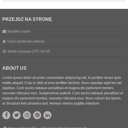
PRZEJDŹ NA STRONĘ
Kontakt z nami
Usuń ciasteczka witryny
Strefa czasowa
UTC+02:00
ABOUT US
Lorem ipsum dolor sit amet, consectetur adipiscing elit. In porttitor lectus quis
mattis aliquet. Cras in nibh et eros porttitor facilisis. Nunc egestas eget leo vel
dapibus. Cum sociis natoque penatibus et magnis dis parturient montes,
nascetur ridiculus mus. Suspendisse potenti. Cum sociis natoque penatibus et
magnis dis parturient montes, nascetur ridiculus mus. Nunc rutrum dui ipsum,
ac tincidunt felis pharetra sed. Aenean viverra sagittis interdum.