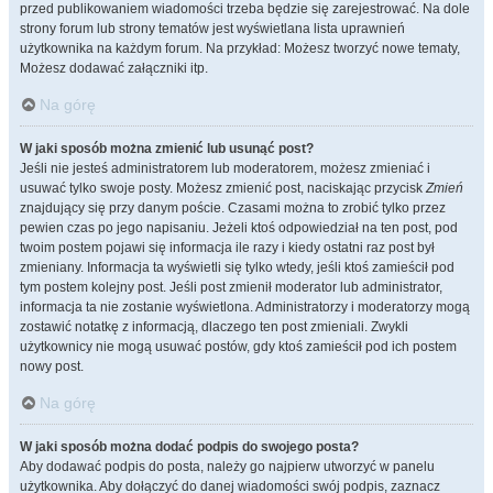
przed publikowaniem wiadomości trzeba będzie się zarejestrować. Na dole
strony forum lub strony tematów jest wyświetlana lista uprawnień
użytkownika na każdym forum. Na przykład: Możesz tworzyć nowe tematy,
Możesz dodawać załączniki itp.
Na górę
W jaki sposób można zmienić lub usunąć post?
Jeśli nie jesteś administratorem lub moderatorem, możesz zmieniać i
usuwać tylko swoje posty. Możesz zmienić post, naciskając przycisk
Zmień
znajdujący się przy danym poście. Czasami można to zrobić tylko przez
pewien czas po jego napisaniu. Jeżeli ktoś odpowiedział na ten post, pod
twoim postem pojawi się informacja ile razy i kiedy ostatni raz post był
zmieniany. Informacja ta wyświetli się tylko wtedy, jeśli ktoś zamieścił pod
tym postem kolejny post. Jeśli post zmienił moderator lub administrator,
informacja ta nie zostanie wyświetlona. Administratorzy i moderatorzy mogą
zostawić notatkę z informacją, dlaczego ten post zmieniali. Zwykli
użytkownicy nie mogą usuwać postów, gdy ktoś zamieścił pod ich postem
nowy post.
Na górę
W jaki sposób można dodać podpis do swojego posta?
Aby dodawać podpis do posta, należy go najpierw utworzyć w panelu
użytkownika. Aby dołączyć do danej wiadomości swój podpis, zaznacz