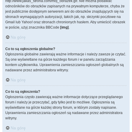
http://www.jakas_strona.com/moj_obrazek.gif. Nie można podawać
odnośników do obrazków zapisanych na prywatnym komputerze, chyba że
jest publicznie dostępnym serwerem ani do obrazków znajdujących się na
stronach wymagających autoryzacji, takich jak, np. skrzynki pocztowe na
Gmail lub Yahoo! oraz stronach chronionych hasłem. Aby umieścić obrazek
w poście, użyj znacznika BBCode
[img]
.
Na górę
Co to są ogłoszenia globalne?
Ogłoszenia globalne zawierają ważne informacje i należy zawsze je czytać.
Są one wyświetlane na górze każdego forum i w panelu zarządzania
kontem użytkownika. Uprawnienia zamieszczania ogłoszeń globalnych są
nadawane przez administratora witryny.
Na górę
Co to są ogłoszenia?
Ogłoszenia często zawierają ważne informacje dotyczące przeglądanego
forum i należy je przeczytać, gdy tylko jest to możliwe. Ogłoszenia są
wyświetlane na górze każdej strony forum, w którym zostały napisane.
Uprawnienia zamieszczania ogłoszeń są nadawane przez administratora
witryny.
Na górę