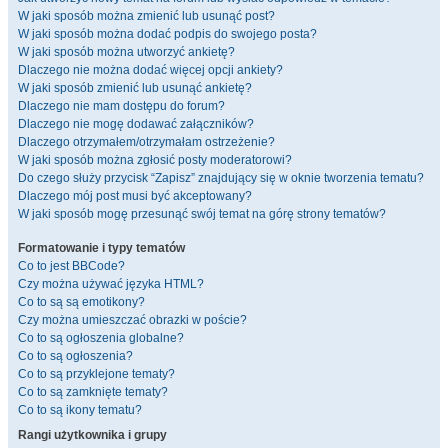
W jaki sposób można zmienić lub usunąć post?
W jaki sposób można dodać podpis do swojego posta?
W jaki sposób można utworzyć ankietę?
Dlaczego nie można dodać więcej opcji ankiety?
W jaki sposób zmienić lub usunąć ankietę?
Dlaczego nie mam dostępu do forum?
Dlaczego nie mogę dodawać załączników?
Dlaczego otrzymałem/otrzymałam ostrzeżenie?
W jaki sposób można zgłosić posty moderatorowi?
Do czego służy przycisk “Zapisz” znajdujący się w oknie tworzenia tematu?
Dlaczego mój post musi być akceptowany?
W jaki sposób mogę przesunąć swój temat na górę strony tematów?
Formatowanie i typy tematów
Co to jest BBCode?
Czy można używać języka HTML?
Co to są są emotikony?
Czy można umieszczać obrazki w poście?
Co to są ogłoszenia globalne?
Co to są ogłoszenia?
Co to są przyklejone tematy?
Co to są zamknięte tematy?
Co to są ikony tematu?
Rangi użytkownika i grupy