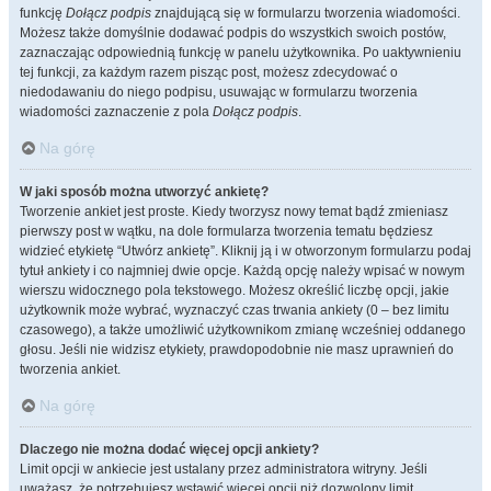
funkcję
Dołącz podpis
znajdującą się w formularzu tworzenia wiadomości.
Możesz także domyślnie dodawać podpis do wszystkich swoich postów,
zaznaczając odpowiednią funkcję w panelu użytkownika. Po uaktywnieniu
tej funkcji, za każdym razem pisząc post, możesz zdecydować o
niedodawaniu do niego podpisu, usuwając w formularzu tworzenia
wiadomości zaznaczenie z pola
Dołącz podpis
.
Na górę
W jaki sposób można utworzyć ankietę?
Tworzenie ankiet jest proste. Kiedy tworzysz nowy temat bądź zmieniasz
pierwszy post w wątku, na dole formularza tworzenia tematu będziesz
widzieć etykietę “Utwórz ankietę”. Kliknij ją i w otworzonym formularzu podaj
tytuł ankiety i co najmniej dwie opcje. Każdą opcję należy wpisać w nowym
wierszu widocznego pola tekstowego. Możesz określić liczbę opcji, jakie
użytkownik może wybrać, wyznaczyć czas trwania ankiety (0 – bez limitu
czasowego), a także umożliwić użytkownikom zmianę wcześniej oddanego
głosu. Jeśli nie widzisz etykiety, prawdopodobnie nie masz uprawnień do
tworzenia ankiet.
Na górę
Dlaczego nie można dodać więcej opcji ankiety?
Limit opcji w ankiecie jest ustalany przez administratora witryny. Jeśli
uważasz, że potrzebujesz wstawić więcej opcji niż dozwolony limit,