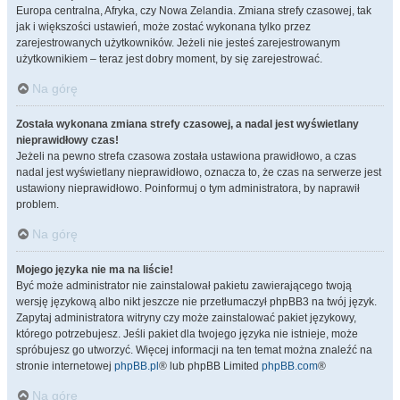
Europa centralna, Afryka, czy Nowa Zelandia. Zmiana strefy czasowej, tak
jak i większości ustawień, może zostać wykonana tylko przez
zarejestrowanych użytkowników. Jeżeli nie jesteś zarejestrowanym
użytkownikiem – teraz jest dobry moment, by się zarejestrować.
Na górę
Została wykonana zmiana strefy czasowej, a nadal jest wyświetlany
nieprawidłowy czas!
Jeżeli na pewno strefa czasowa została ustawiona prawidłowo, a czas
nadal jest wyświetlany nieprawidłowo, oznacza to, że czas na serwerze jest
ustawiony nieprawidłowo. Poinformuj o tym administratora, by naprawił
problem.
Na górę
Mojego języka nie ma na liście!
Być może administrator nie zainstalował pakietu zawierającego twoją
wersję językową albo nikt jeszcze nie przetłumaczył phpBB3 na twój język.
Zapytaj administratora witryny czy może zainstalować pakiet językowy,
którego potrzebujesz. Jeśli pakiet dla twojego języka nie istnieje, może
spróbujesz go utworzyć. Więcej informacji na ten temat można znaleźć na
stronie internetowej
phpBB.pl
® lub phpBB Limited
phpBB.com
®
Na górę