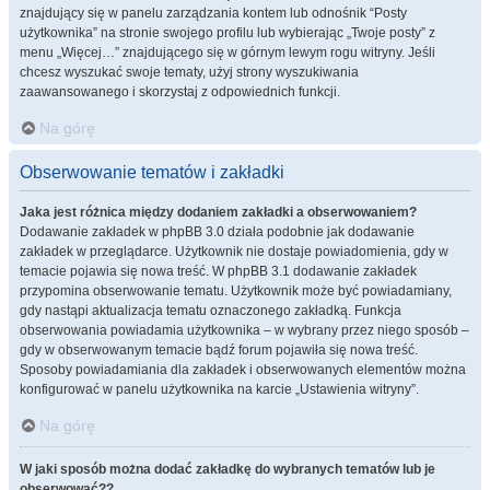
znajdujący się w panelu zarządzania kontem lub odnośnik “Posty
użytkownika” na stronie swojego profilu lub wybierając „Twoje posty” z
menu „Więcej…” znajdującego się w górnym lewym rogu witryny. Jeśli
chcesz wyszukać swoje tematy, użyj strony wyszukiwania
zaawansowanego i skorzystaj z odpowiednich funkcji.
Na górę
Obserwowanie tematów i zakładki
Jaka jest różnica między dodaniem zakładki a obserwowaniem?
Dodawanie zakładek w phpBB 3.0 działa podobnie jak dodawanie
zakładek w przeglądarce. Użytkownik nie dostaje powiadomienia, gdy w
temacie pojawia się nowa treść. W phpBB 3.1 dodawanie zakładek
przypomina obserwowanie tematu. Użytkownik może być powiadamiany,
gdy nastąpi aktualizacja tematu oznaczonego zakładką. Funkcja
obserwowania powiadamia użytkownika – w wybrany przez niego sposób –
gdy w obserwowanym temacie bądź forum pojawiła się nowa treść.
Sposoby powiadamiania dla zakładek i obserwowanych elementów można
konfigurować w panelu użytkownika na karcie „Ustawienia witryny”.
Na górę
W jaki sposób można dodać zakładkę do wybranych tematów lub je
obserwować??