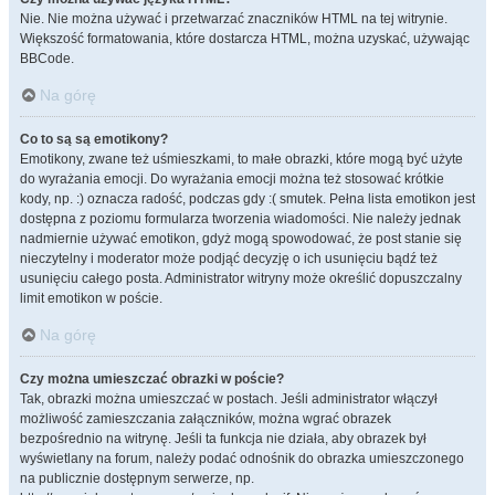
Nie. Nie można używać i przetwarzać znaczników HTML na tej witrynie.
Większość formatowania, które dostarcza HTML, można uzyskać, używając
BBCode.
Na górę
Co to są są emotikony?
Emotikony, zwane też uśmieszkami, to małe obrazki, które mogą być użyte
do wyrażania emocji. Do wyrażania emocji można też stosować krótkie
kody, np. :) oznacza radość, podczas gdy :( smutek. Pełna lista emotikon jest
dostępna z poziomu formularza tworzenia wiadomości. Nie należy jednak
nadmiernie używać emotikon, gdyż mogą spowodować, że post stanie się
nieczytelny i moderator może podjąć decyzję o ich usunięciu bądź też
usunięciu całego posta. Administrator witryny może określić dopuszczalny
limit emotikon w poście.
Na górę
Czy można umieszczać obrazki w poście?
Tak, obrazki można umieszczać w postach. Jeśli administrator włączył
możliwość zamieszczania załączników, można wgrać obrazek
bezpośrednio na witrynę. Jeśli ta funkcja nie działa, aby obrazek był
wyświetlany na forum, należy podać odnośnik do obrazka umieszczonego
na publicznie dostępnym serwerze, np.