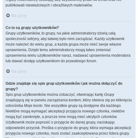
publikowali niewłaściwych i obraźliwych materiałów.
Na górę
Co to są grupy użytkowników?
Grupy użytkowników, to grupy, na jakie administratorzy dzielą całą
społeczność witryny, aby łatwiej było nimi zarządzać. Każdy użytkownik
może należeć do wielu grup, a każda grupa może mieć swoje własne
uprawnienia. Dzięki temu administratorzy mogą łatwo zmieniać
uprawnienia wielu użytkowników naraz, nadawać uprawnienia moderatora
lub dawać dostęp użytkownikom do prywatnego forum.
Na górę
Gdzie znajduje się spis grup użytkowników i jak można dołączyć do
grupy?
Spis grup użytkowników można zobaczyć, otwierając kartę
Grupy
znajdującą się w panelu zarządzania kontem, który otwiera się po kliknięciu
odnośnika
Moje konto
. Nie wszystkie grupy są dostępne dla każdego.
Niektóre mogą wymagać akceptacji przyjęcia nowego członka, niektóre
mogą być zamknięte, a jeszcze inne mogą mieć ukrytych członków.
Użytkownik może poprosić o przyjęcie do danej grupy, naciskając
odpowiedni przycisk. Prośba o przyjęcie do grupy, która wymaga akceptacji
przyjęcia nowego członka, musi zostać zaakceptowana przez lidera grupy.