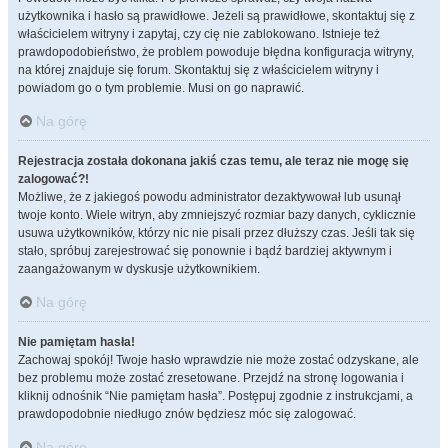
użytkownika i hasło są prawidłowe. Jeżeli są prawidłowe, skontaktuj się z
właścicielem witryny i zapytaj, czy cię nie zablokowano. Istnieje też
prawdopodobieństwo, że problem powoduje błędna konfiguracja witryny,
na której znajduje się forum. Skontaktuj się z właścicielem witryny i
powiadom go o tym problemie. Musi on go naprawić.
Na górę
Rejestracja została dokonana jakiś czas temu, ale teraz nie mogę się
zalogować?!
Możliwe, że z jakiegoś powodu administrator dezaktywował lub usunął
twoje konto. Wiele witryn, aby zmniejszyć rozmiar bazy danych, cyklicznie
usuwa użytkowników, którzy nic nie pisali przez dłuższy czas. Jeśli tak się
stało, spróbuj zarejestrować się ponownie i bądź bardziej aktywnym i
zaangażowanym w dyskusje użytkownikiem.
Na górę
Nie pamiętam hasła!
Zachowaj spokój! Twoje hasło wprawdzie nie może zostać odzyskane, ale
bez problemu może zostać zresetowane. Przejdź na stronę logowania i
kliknij odnośnik “Nie pamiętam hasła”. Postępuj zgodnie z instrukcjami, a
prawdopodobnie niedługo znów będziesz móc się zalogować.
Na górę