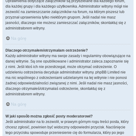
Uprawnienia dotyczące załączników są przydzielane dla każdego forum,
dla każdej grupy i dla każdego użytkownika. Administrator witryny mógł nie
zezwolić na zamieszczanie załączników na forum, na którym piszesz lub
przyznał uprawnienia tylko niektórym grupom. Jeśli nadal nie masz
jasności, dlaczego nie możesz zamieszczać załączników, skontaktuj się z
administratorem witryny.
Na górę
Dlaczego otrzymałem/otrzymałam ostrzeżenie?
Każdy administrator witryny ma swoje zasady i regulaminy obowiązujące na
danej witrynie. Są one opublikowane i administrator zaleca zapoznanie się
z nimi. Jeśli ktoś ich nie przestrzegał, może otrzymać ostrzeżenie. O
udzieleniu ostrzeżenia decyduje administrator witryny. phpBB Limited nie
ma nic wspólnego z ostrzeżeniami udzielanymi na tej witrynie i nie ponosi
żadnej odpowiedzialności związanej z nimi. Jeśli nadal nie masz jasności,
dlaczego otrzymałeś/otrzymałaś ostrzeżenie, skontaktuj się z
administratorem witryny.
Na górę
W jaki sposób można zgłosić posty moderatorowi?
Jeśli administrator na to zezwolił, w prawym górnym rogu treści posta, który
chcesz zgłosić, powinien być widoczny odpowiedni przycisk. Naciśnięcie
tego przycisku spowoduje przeniesienie cię do formularza, który po jego