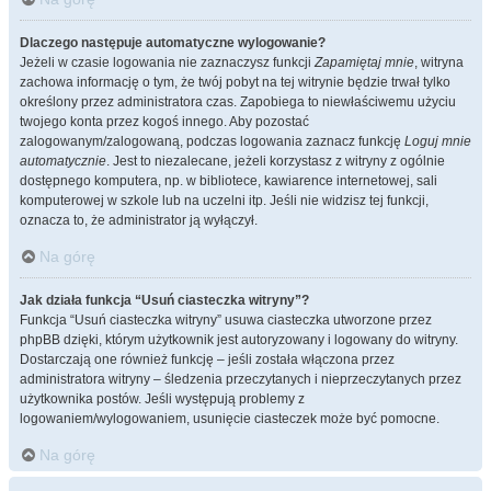
Dlaczego następuje automatyczne wylogowanie?
Jeżeli w czasie logowania nie zaznaczysz funkcji
Zapamiętaj mnie
, witryna
zachowa informację o tym, że twój pobyt na tej witrynie będzie trwał tylko
określony przez administratora czas. Zapobiega to niewłaściwemu użyciu
twojego konta przez kogoś innego. Aby pozostać
zalogowanym/zalogowaną, podczas logowania zaznacz funkcję
Loguj mnie
automatycznie
. Jest to niezalecane, jeżeli korzystasz z witryny z ogólnie
dostępnego komputera, np. w bibliotece, kawiarence internetowej, sali
komputerowej w szkole lub na uczelni itp. Jeśli nie widzisz tej funkcji,
oznacza to, że administrator ją wyłączył.
Na górę
Jak działa funkcja “Usuń ciasteczka witryny”?
Funkcja “Usuń ciasteczka witryny” usuwa ciasteczka utworzone przez
phpBB dzięki, którym użytkownik jest autoryzowany i logowany do witryny.
Dostarczają one również funkcję – jeśli została włączona przez
administratora witryny – śledzenia przeczytanych i nieprzeczytanych przez
użytkownika postów. Jeśli występują problemy z
logowaniem/wylogowaniem, usunięcie ciasteczek może być pomocne.
Na górę