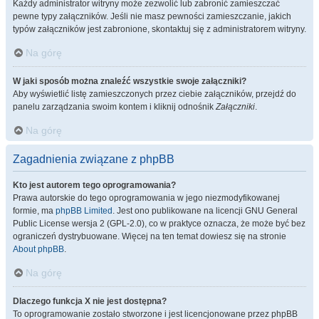
Każdy administrator witryny może zezwolić lub zabronić zamieszczać
pewne typy załączników. Jeśli nie masz pewności zamieszczanie, jakich
typów załączników jest zabronione, skontaktuj się z administratorem witryny.
Na górę
W jaki sposób można znaleźć wszystkie swoje załączniki?
Aby wyświetlić listę zamieszczonych przez ciebie załączników, przejdź do
panelu zarządzania swoim kontem i kliknij odnośnik
Załączniki
.
Na górę
Zagadnienia związane z phpBB
Kto jest autorem tego oprogramowania?
Prawa autorskie do tego oprogramowania w jego niezmodyfikowanej
formie, ma
phpBB Limited
. Jest ono publikowane na licencji GNU General
Public License wersja 2 (GPL-2.0), co w praktyce oznacza, że może być bez
ograniczeń dystrybuowane. Więcej na ten temat dowiesz się na stronie
About phpBB
.
Na górę
Dlaczego funkcja X nie jest dostępna?
To oprogramowanie zostało stworzone i jest licencjonowane przez phpBB