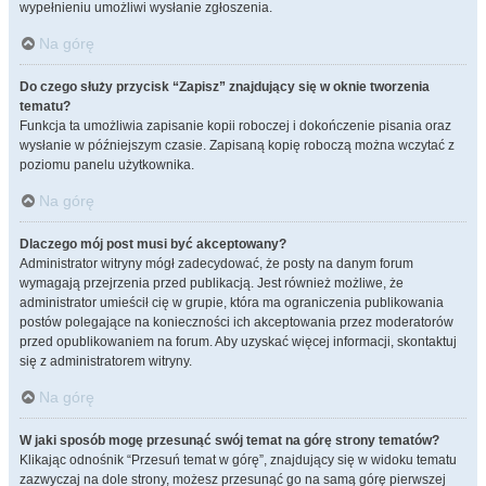
wypełnieniu umożliwi wysłanie zgłoszenia.
Na górę
Do czego służy przycisk “Zapisz” znajdujący się w oknie tworzenia
tematu?
Funkcja ta umożliwia zapisanie kopii roboczej i dokończenie pisania oraz
wysłanie w późniejszym czasie. Zapisaną kopię roboczą można wczytać z
poziomu panelu użytkownika.
Na górę
Dlaczego mój post musi być akceptowany?
Administrator witryny mógł zadecydować, że posty na danym forum
wymagają przejrzenia przed publikacją. Jest również możliwe, że
administrator umieścił cię w grupie, która ma ograniczenia publikowania
postów polegające na konieczności ich akceptowania przez moderatorów
przed opublikowaniem na forum. Aby uzyskać więcej informacji, skontaktuj
się z administratorem witryny.
Na górę
W jaki sposób mogę przesunąć swój temat na górę strony tematów?
Klikając odnośnik “Przesuń temat w górę”, znajdujący się w widoku tematu
zazwyczaj na dole strony, możesz przesunąć go na samą górę pierwszej