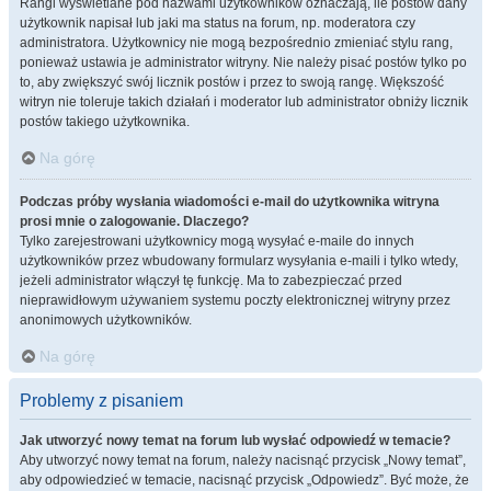
Rangi wyświetlane pod nazwami użytkowników oznaczają, ile postów dany
użytkownik napisał lub jaki ma status na forum, np. moderatora czy
administratora. Użytkownicy nie mogą bezpośrednio zmieniać stylu rang,
ponieważ ustawia je administrator witryny. Nie należy pisać postów tylko po
to, aby zwiększyć swój licznik postów i przez to swoją rangę. Większość
witryn nie toleruje takich działań i moderator lub administrator obniży licznik
postów takiego użytkownika.
Na górę
Podczas próby wysłania wiadomości e-mail do użytkownika witryna
prosi mnie o zalogowanie. Dlaczego?
Tylko zarejestrowani użytkownicy mogą wysyłać e-maile do innych
użytkowników przez wbudowany formularz wysyłania e-maili i tylko wtedy,
jeżeli administrator włączył tę funkcję. Ma to zabezpieczać przed
nieprawidłowym używaniem systemu poczty elektronicznej witryny przez
anonimowych użytkowników.
Na górę
Problemy z pisaniem
Jak utworzyć nowy temat na forum lub wysłać odpowiedź w temacie?
Aby utworzyć nowy temat na forum, należy nacisnąć przycisk „Nowy temat”,
aby odpowiedzieć w temacie, nacisnąć przycisk „Odpowiedz”. Być może, że