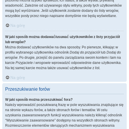
poziomu można szybko sprawdzić ich status, a także wysłać prywatną
wiadomość. Zależnie od używanego stylu witryny, posty tych użytkowników
mogą być wyróżniane. Jeśli użytkownik zostanie dodany do listy wrogów,
wszystkie posty przez niego napisane domyślnie nie będą wyświetlane.
Na górę
W jaki sposób można dodawać/usuwać użytkowników z listy przyjaciół
lub wrogów?
Można dodawać użytkowników na dwa sposoby. Po pierwsze, klikając w
profilu wybranego użytkownika odnośnik
Dodaj do przyjaciół
lub
Dodaj do
wrogów
. Po drugie, przejść do panelu zarządzania swoim kontem i tam na
karcie
Przyjaciele i wrogowie
wprowadzić odpowiednie dane użytkownika.
Na tej samej karcie można także usuwać użytkowników z list.
Na górę
Przeszukiwanie forów
W jaki sposób można przeszukiwać fora?
Należy wprowadzić poszukiwaną frazę w pole wyszukiwania znajdujące się
na stronie wykazu forów, a także stronach forów i tematów. W celu
uzyskania zaawansowanych funkcji wyszukiwania należy kliknąć odnośnik
“Wyszukiwanie zaawansowane” dostępny na wszystkich stronach witryny.
Rozmieszczenie elementów sterujących mechanizmem wyszukiwania