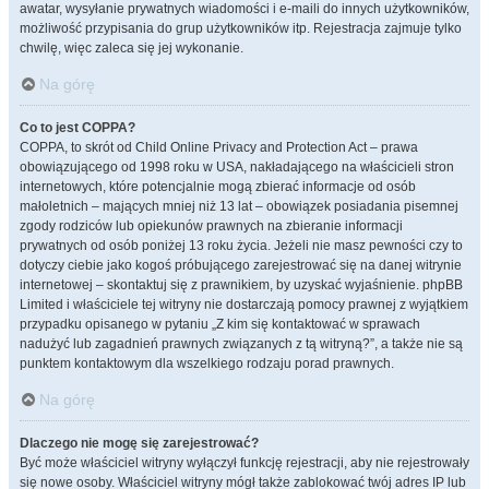
awatar, wysyłanie prywatnych wiadomości i e-maili do innych użytkowników,
możliwość przypisania do grup użytkowników itp. Rejestracja zajmuje tylko
chwilę, więc zaleca się jej wykonanie.
Na górę
Co to jest COPPA?
COPPA, to skrót od Child Online Privacy and Protection Act – prawa
obowiązującego od 1998 roku w USA, nakładającego na właścicieli stron
internetowych, które potencjalnie mogą zbierać informacje od osób
małoletnich – mających mniej niż 13 lat – obowiązek posiadania pisemnej
zgody rodziców lub opiekunów prawnych na zbieranie informacji
prywatnych od osób poniżej 13 roku życia. Jeżeli nie masz pewności czy to
dotyczy ciebie jako kogoś próbującego zarejestrować się na danej witrynie
internetowej – skontaktuj się z prawnikiem, by uzyskać wyjaśnienie. phpBB
Limited i właściciele tej witryny nie dostarczają pomocy prawnej z wyjątkiem
przypadku opisanego w pytaniu „Z kim się kontaktować w sprawach
nadużyć lub zagadnień prawnych związanych z tą witryną?”, a także nie są
punktem kontaktowym dla wszelkiego rodzaju porad prawnych.
Na górę
Dlaczego nie mogę się zarejestrować?
Być może właściciel witryny wyłączył funkcję rejestracji, aby nie rejestrowały
się nowe osoby. Właściciel witryny mógł także zablokować twój adres IP lub