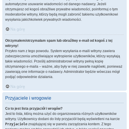
automatyczne usuwanie wiadomości od danego nadawcy. Jeżeli
otrzymujesz od kogoś obraźliwe prywatne wiadomości, poinformuj o tym
moderatorów witryny, którzy będą mogli zabronić takiemu użytkownikowi
wysyłania jakichkolwiek prywatnych wiadomości.
Na górę
Otrzymałem/otrzymałam spam lub obraźliwy e-mail od kogoś z tej
witryny!
Przykro nam z tego powodu. System wysyłania e-maili witryny zawiera
zabezpieczenia umożliwiające wytropienie użytkowników, którzy wysyłają
takie wiadomości. Prześlij administratorowi witryny pełną kopię
otrzymanego e-maila – ważne, aby były w niej zawarte nagłówki, ponieważ
zawierają one informacje o nadawcy. Administrator będzie wówczas mógł
podjąć odpowiednie działania.
Na górę
Przyjaciele i wrogowie
Co to jest lista przyjaciół i wrogów?
Jest to lista, którą można użyć do organizowania różnych użytkowników
witryny. Użytkownicy dodani do listy przyjaciół będą wyświetleni na karcie
Przyjaciele
znajdującej się w panelu zarządzania kontem. Z tego