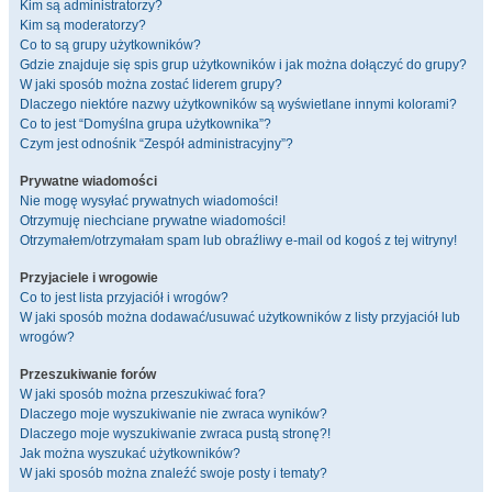
Kim są administratorzy?
Kim są moderatorzy?
Co to są grupy użytkowników?
Gdzie znajduje się spis grup użytkowników i jak można dołączyć do grupy?
W jaki sposób można zostać liderem grupy?
Dlaczego niektóre nazwy użytkowników są wyświetlane innymi kolorami?
Co to jest “Domyślna grupa użytkownika”?
Czym jest odnośnik “Zespół administracyjny”?
Prywatne wiadomości
Nie mogę wysyłać prywatnych wiadomości!
Otrzymuję niechciane prywatne wiadomości!
Otrzymałem/otrzymałam spam lub obraźliwy e-mail od kogoś z tej witryny!
Przyjaciele i wrogowie
Co to jest lista przyjaciół i wrogów?
W jaki sposób można dodawać/usuwać użytkowników z listy przyjaciół lub
wrogów?
Przeszukiwanie forów
W jaki sposób można przeszukiwać fora?
Dlaczego moje wyszukiwanie nie zwraca wyników?
Dlaczego moje wyszukiwanie zwraca pustą stronę?!
Jak można wyszukać użytkowników?
W jaki sposób można znaleźć swoje posty i tematy?