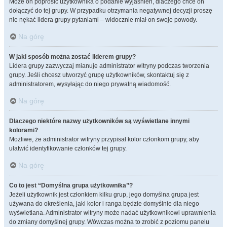
Może on poprosić użytkownika o podanie wyjaśnień, dlaczego chce on
dołączyć do tej grupy. W przypadku otrzymania negatywnej decyzji proszę
nie nękać lidera grupy pytaniami – widocznie miał on swoje powody.
Na górę
W jaki sposób można zostać liderem grupy?
Lidera grupy zazwyczaj mianuje administrator witryny podczas tworzenia
grupy. Jeśli chcesz utworzyć grupę użytkowników, skontaktuj się z
administratorem, wysyłając do niego prywatną wiadomość.
Na górę
Dlaczego niektóre nazwy użytkowników są wyświetlane innymi
kolorami?
Możliwe, że administrator witryny przypisał kolor członkom grupy, aby
ułatwić identyfikowanie członków tej grupy.
Na górę
Co to jest “Domyślna grupa użytkownika”?
Jeżeli użytkownik jest członkiem kilku grup, jego domyślna grupa jest
używana do określenia, jaki kolor i ranga będzie domyślnie dla niego
wyświetlana. Administrator witryny może nadać użytkownikowi uprawnienia
do zmiany domyślnej grupy. Wówczas można to zrobić z poziomu panelu