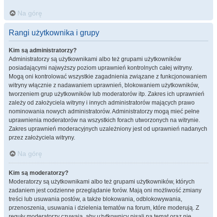
Na górę
Rangi użytkownika i grupy
Kim są administratorzy?
Administratorzy są użytkownikami albo też grupami użytkowników
posiadającymi najwyższy poziom uprawnień kontrolnych całej witryny.
Mogą oni kontrolować wszystkie zagadnienia związane z funkcjonowaniem
witryny włącznie z nadawaniem uprawnień, blokowaniem użytkowników,
tworzeniem grup użytkowników lub moderatorów itp. Zakres ich uprawnień
zależy od założyciela witryny i innych administratorów mających prawo
nominowania nowych administratorów. Administratorzy mogą mieć pełne
uprawnienia moderatorów na wszystkich forach utworzonych na witrynie.
Zakres uprawnień moderacyjnych uzależniony jest od uprawnień nadanych
przez założyciela witryny.
Na górę
Kim są moderatorzy?
Moderatorzy są użytkownikami albo też grupami użytkowników, których
zadaniem jest codzienne przeglądanie forów. Mają oni możliwość zmiany
treści lub usuwania postów, a także blokowania, odblokowywania,
przenoszenia, usuwania i dzielenia tematów na forum, które moderują. Z
reguły moderatorzy czuwają, aby użytkownicy pisali na temat oraz nie