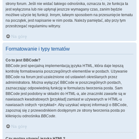
strony forum. Jeśli nie widać takiego odnośnika, oznacza to, że funkcja ta
jest wyłączona lub nie upłynął jeszcze wymagany czas, zanim będzie
możliwe użycie tej funkcji. Innym, łatwym sposobem na przesunięcie tematu
na początek, jest napisanie w nim posta. Należy pamiętać, aby przy tym
przestrzegać regulaminu witryny.
Na górę
Formatowanie i typy tematów
Co to jest BBCode?
BBCode jest specjalną implementacją języka HTML, która daje lepszą
kontrolę formatowania poszczególnych elementów w postach. Używanie
BBCode na forum jest uzależnione od ustawień określanych przez
administratora. Można wyłączyć BBCode w poszczególnych postach,
zaznaczając odpowiednią funkcję w formularzu tworzenia posta. Sam
BBCode jest podobny w składni do HTML-a, ale znaczniki zawarte są w
nawiasach kwadratowych [przykład] zamiast w używanych w HTML-u
nawiasach ostrych <przykład>. Aby uzyskać więcej informacji o BBCode,
zapoznaj się z przewodnikiem dostępnym ze strony tworzenia posta po
kliknięciu odnośnika
BBCode
.
Na górę
Czy można używać języka HTML?