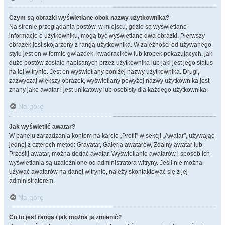
Czym są obrazki wyświetlane obok nazwy użytkownika?
Na stronie przeglądania postów, w miejscu, gdzie są wyświetlane
informacje o użytkowniku, mogą być wyświetlane dwa obrazki. Pierwszy
obrazek jest skojarzony z rangą użytkownika. W zależności od używanego
stylu jest on w formie gwiazdek, kwadracików lub kropek pokazujących, jak
dużo postów zostało napisanych przez użytkownika lub jaki jest jego status
na tej witrynie. Jest on wyświetlany poniżej nazwy użytkownika. Drugi,
zazwyczaj większy obrazek, wyświetlany powyżej nazwy użytkownika jest
znany jako awatar i jest unikatowy lub osobisty dla każdego użytkownika.
Na górę
Jak wyświetlić awatar?
W panelu zarządzania kontem na karcie „Profil” w sekcji „Awatar”, używając
jednej z czterech metod: Gravatar, Galeria awatarów, Zdalny awatar lub
Prześlij awatar, można dodać awatar. Wyświetlanie awatarów i sposób ich
wyświetlania są uzależnione od administratora witryny. Jeśli nie można
używać awatarów na danej witrynie, należy skontaktować się z jej
administratorem.
Na górę
Co to jest ranga i jak można ją zmienić?