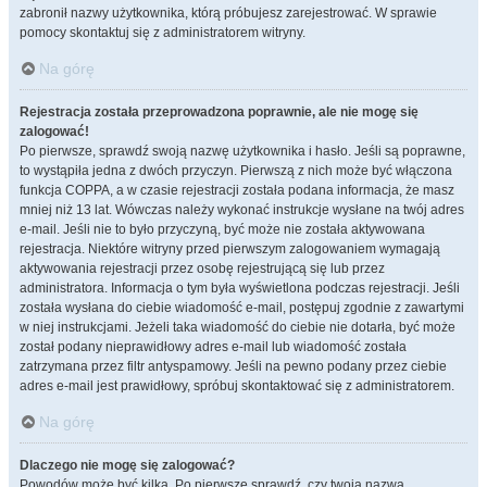
zabronił nazwy użytkownika, którą próbujesz zarejestrować. W sprawie
pomocy skontaktuj się z administratorem witryny.
Na górę
Rejestracja została przeprowadzona poprawnie, ale nie mogę się
zalogować!
Po pierwsze, sprawdź swoją nazwę użytkownika i hasło. Jeśli są poprawne,
to wystąpiła jedna z dwóch przyczyn. Pierwszą z nich może być włączona
funkcja COPPA, a w czasie rejestracji została podana informacja, że masz
mniej niż 13 lat. Wówczas należy wykonać instrukcje wysłane na twój adres
e-mail. Jeśli nie to było przyczyną, być może nie została aktywowana
rejestracja. Niektóre witryny przed pierwszym zalogowaniem wymagają
aktywowania rejestracji przez osobę rejestrującą się lub przez
administratora. Informacja o tym była wyświetlona podczas rejestracji. Jeśli
została wysłana do ciebie wiadomość e-mail, postępuj zgodnie z zawartymi
w niej instrukcjami. Jeżeli taka wiadomość do ciebie nie dotarła, być może
został podany nieprawidłowy adres e-mail lub wiadomość została
zatrzymana przez filtr antyspamowy. Jeśli na pewno podany przez ciebie
adres e-mail jest prawidłowy, spróbuj skontaktować się z administratorem.
Na górę
Dlaczego nie mogę się zalogować?
Powodów może być kilka. Po pierwsze sprawdź, czy twoja nazwa