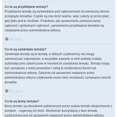
Co to są przyklejone tematy?
Przyklejone tematy są wyświetlane pod ogłoszeniami na pierwszej stronie
przeglądu tematów. Często są one dość ważne, więc należy je przeczytać,
gdy tylko jest to możliwe. Podobnie, jak uprawnienia zamieszczania
ogłoszeń i globalnych ogłoszeń, uprawnienia przyklejania tematów są
nadawane przez administratora witryny.
Na górę
Co to są zamknięte tematy?
Zamknięte tematy są to tematy, w których użytkownicy nie mogą
zamieszczać odpowiedzi, a wszystkie zawarte w nich ankiety zostały
automatycznie zakończone w momencie zamykania tematu. Tematy mogą
być zamykane z wielu powodów i robią to moderatorzy forum lub
administratorzy witryny. Zależnie od uprawnień nadanych przez
administratora witryny użytkownik może mieć możliwość zamykania swoich
tematów.
Na górę
Co to są ikony tematu?
Ikony tematu są obrazkami wybieranymi przez autora tematu skojarzonymi z
postami – sugerują ich treść. Możliwość korzystania z ikon tematu
uzależniona jest od uprawnień nadanych przez administratora witryny.