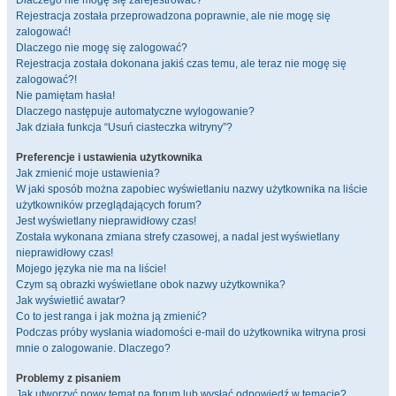
Dlaczego nie mogę się zarejestrować?
Rejestracja została przeprowadzona poprawnie, ale nie mogę się
zalogować!
Dlaczego nie mogę się zalogować?
Rejestracja została dokonana jakiś czas temu, ale teraz nie mogę się
zalogować?!
Nie pamiętam hasła!
Dlaczego następuje automatyczne wylogowanie?
Jak działa funkcja “Usuń ciasteczka witryny”?
Preferencje i ustawienia użytkownika
Jak zmienić moje ustawienia?
W jaki sposób można zapobiec wyświetlaniu nazwy użytkownika na liście
użytkowników przeglądających forum?
Jest wyświetlany nieprawidłowy czas!
Została wykonana zmiana strefy czasowej, a nadal jest wyświetlany
nieprawidłowy czas!
Mojego języka nie ma na liście!
Czym są obrazki wyświetlane obok nazwy użytkownika?
Jak wyświetlić awatar?
Co to jest ranga i jak można ją zmienić?
Podczas próby wysłania wiadomości e-mail do użytkownika witryna prosi
mnie o zalogowanie. Dlaczego?
Problemy z pisaniem
Jak utworzyć nowy temat na forum lub wysłać odpowiedź w temacie?