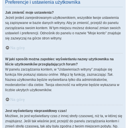
Preferencje i ustawienia użytkownika
Jak zmienić moje ustawienia?
Jeżeli jesteś zarejestrowanym użytkownikiem, wszystkie twoje ustawienia
są zapisywane w bazie danych witryny. Aby je zmienić, przejdź do panelu
zarządzania swoim kontem. W tym miejscu możesz dokonać zmian swoich
ustawień i preferencji. Odnośnik do panelu o nazwie “Moje konto” znajduje
się zazwyczaj na górze stron witryny.
Na górę
W jaki sposób można zapobiec wyświetlaniu nazwy użytkownika na
liście użytkowników przeglądających forum?
W panelu zarządzania kontem, w “Ustawieniach witryny” znajduje się
funkcja
Nie pokazuj statusu online
. Włącz tę funkcję, zaznaczając
Tak
.
Nazwa użytkownika będzie wyświetlana tylko dla administratorów,
moderatorów i dla ciebie. Twoja obecność na witrynie będzie wykazana w
liczbie ukrytych użytkowników.
Na górę
Jest wyświetlany nieprawidłowy czas!
Możliwe, że jest wyświetlany czas z innej strefy czasowej, niż ta, w której się
znajdujesz. Jeśli tak właśnie jest, przejdź do panelu zarządzania kontem i
zmień strefę czasową, tak aby była zgodna z twoim miejscem pobytu. Np.