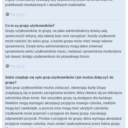
publikowali niewłaściwych i obraźliwych materiałów.
Na górę
Co to są grupy użytkowników?
Grupy użytkowników, to grupy, na jakie administratorzy dzielą całą
społeczność witryny, aby łatwiej było nimi zarządzać. Każdy użytkownik
może należeć do wielu grup, a każda grupa może mieć swoje własne
uprawnienia. Dzięki temu administratorzy mogą łatwo zmieniać
uprawnienia wielu użytkowników naraz, nadawać uprawnienia moderatora
lub dawać dostęp użytkownikom do prywatnego forum.
Na górę
Gdzie znajduje się spis grup użytkowników i jak można dołączyć do
grupy?
Spis grup użytkowników można zobaczyć, otwierając kartę
Grupy
znajdującą się w panelu zarządzania kontem, który otwiera się po kliknięciu
odnośnika
Moje konto
. Nie wszystkie grupy są dostępne dla każdego.
Niektóre mogą wymagać akceptacji przyjęcia nowego członka, niektóre
mogą być zamknięte, a jeszcze inne mogą mieć ukrytych członków.
Użytkownik może poprosić o przyjęcie do danej grupy, naciskając
odpowiedni przycisk. Prośba o przyjęcie do grupy, która wymaga akceptacji
przyjęcia nowego członka, musi zostać zaakceptowana przez lidera grupy.