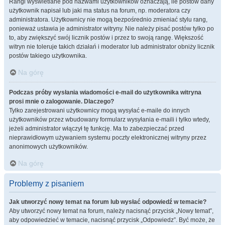
Rangi wyświetlane pod nazwami użytkowników oznaczają, ile postów dany
użytkownik napisał lub jaki ma status na forum, np. moderatora czy
administratora. Użytkownicy nie mogą bezpośrednio zmieniać stylu rang,
ponieważ ustawia je administrator witryny. Nie należy pisać postów tylko po
to, aby zwiększyć swój licznik postów i przez to swoją rangę. Większość
witryn nie toleruje takich działań i moderator lub administrator obniży licznik
postów takiego użytkownika.
Na górę
Podczas próby wysłania wiadomości e-mail do użytkownika witryna
prosi mnie o zalogowanie. Dlaczego?
Tylko zarejestrowani użytkownicy mogą wysyłać e-maile do innych
użytkowników przez wbudowany formularz wysyłania e-maili i tylko wtedy,
jeżeli administrator włączył tę funkcję. Ma to zabezpieczać przed
nieprawidłowym używaniem systemu poczty elektronicznej witryny przez
anonimowych użytkowników.
Na górę
Problemy z pisaniem
Jak utworzyć nowy temat na forum lub wysłać odpowiedź w temacie?
Aby utworzyć nowy temat na forum, należy nacisnąć przycisk „Nowy temat”,
aby odpowiedzieć w temacie, nacisnąć przycisk „Odpowiedz”. Być może, że