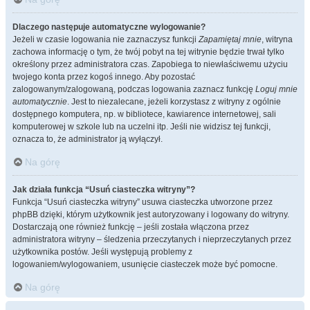
Dlaczego następuje automatyczne wylogowanie?
Jeżeli w czasie logowania nie zaznaczysz funkcji
Zapamiętaj mnie
, witryna
zachowa informację o tym, że twój pobyt na tej witrynie będzie trwał tylko
określony przez administratora czas. Zapobiega to niewłaściwemu użyciu
twojego konta przez kogoś innego. Aby pozostać
zalogowanym/zalogowaną, podczas logowania zaznacz funkcję
Loguj mnie
automatycznie
. Jest to niezalecane, jeżeli korzystasz z witryny z ogólnie
dostępnego komputera, np. w bibliotece, kawiarence internetowej, sali
komputerowej w szkole lub na uczelni itp. Jeśli nie widzisz tej funkcji,
oznacza to, że administrator ją wyłączył.
Na górę
Jak działa funkcja “Usuń ciasteczka witryny”?
Funkcja “Usuń ciasteczka witryny” usuwa ciasteczka utworzone przez
phpBB dzięki, którym użytkownik jest autoryzowany i logowany do witryny.
Dostarczają one również funkcję – jeśli została włączona przez
administratora witryny – śledzenia przeczytanych i nieprzeczytanych przez
użytkownika postów. Jeśli występują problemy z
logowaniem/wylogowaniem, usunięcie ciasteczek może być pomocne.
Na górę