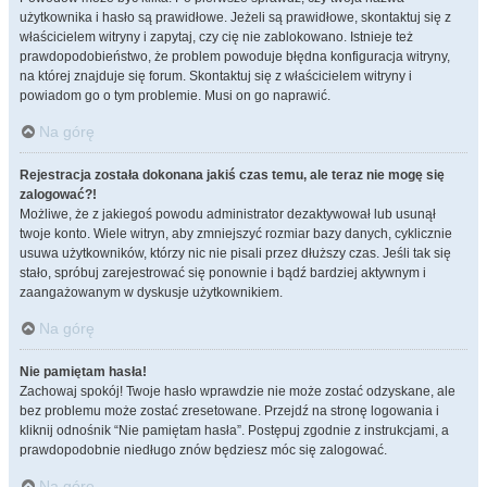
użytkownika i hasło są prawidłowe. Jeżeli są prawidłowe, skontaktuj się z
właścicielem witryny i zapytaj, czy cię nie zablokowano. Istnieje też
prawdopodobieństwo, że problem powoduje błędna konfiguracja witryny,
na której znajduje się forum. Skontaktuj się z właścicielem witryny i
powiadom go o tym problemie. Musi on go naprawić.
Na górę
Rejestracja została dokonana jakiś czas temu, ale teraz nie mogę się
zalogować?!
Możliwe, że z jakiegoś powodu administrator dezaktywował lub usunął
twoje konto. Wiele witryn, aby zmniejszyć rozmiar bazy danych, cyklicznie
usuwa użytkowników, którzy nic nie pisali przez dłuższy czas. Jeśli tak się
stało, spróbuj zarejestrować się ponownie i bądź bardziej aktywnym i
zaangażowanym w dyskusje użytkownikiem.
Na górę
Nie pamiętam hasła!
Zachowaj spokój! Twoje hasło wprawdzie nie może zostać odzyskane, ale
bez problemu może zostać zresetowane. Przejdź na stronę logowania i
kliknij odnośnik “Nie pamiętam hasła”. Postępuj zgodnie z instrukcjami, a
prawdopodobnie niedługo znów będziesz móc się zalogować.
Na górę