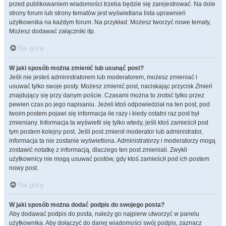
przed publikowaniem wiadomości trzeba będzie się zarejestrować. Na dole
strony forum lub strony tematów jest wyświetlana lista uprawnień
użytkownika na każdym forum. Na przykład: Możesz tworzyć nowe tematy,
Możesz dodawać załączniki itp.
Na górę
W jaki sposób można zmienić lub usunąć post?
Jeśli nie jesteś administratorem lub moderatorem, możesz zmieniać i
usuwać tylko swoje posty. Możesz zmienić post, naciskając przycisk
Zmień
znajdujący się przy danym poście. Czasami można to zrobić tylko przez
pewien czas po jego napisaniu. Jeżeli ktoś odpowiedział na ten post, pod
twoim postem pojawi się informacja ile razy i kiedy ostatni raz post był
zmieniany. Informacja ta wyświetli się tylko wtedy, jeśli ktoś zamieścił pod
tym postem kolejny post. Jeśli post zmienił moderator lub administrator,
informacja ta nie zostanie wyświetlona. Administratorzy i moderatorzy mogą
zostawić notatkę z informacją, dlaczego ten post zmieniali. Zwykli
użytkownicy nie mogą usuwać postów, gdy ktoś zamieścił pod ich postem
nowy post.
Na górę
W jaki sposób można dodać podpis do swojego posta?
Aby dodawać podpis do posta, należy go najpierw utworzyć w panelu
użytkownika. Aby dołączyć do danej wiadomości swój podpis, zaznacz