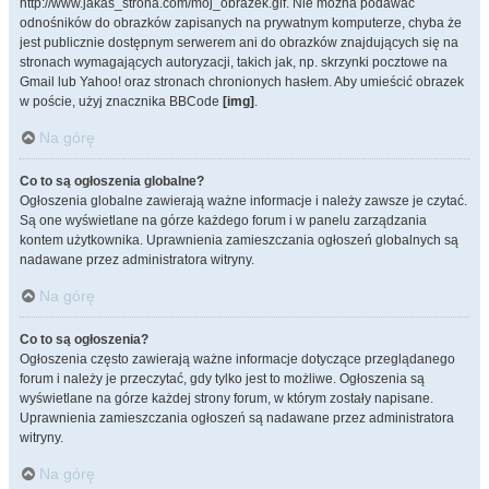
http://www.jakas_strona.com/moj_obrazek.gif. Nie można podawać
odnośników do obrazków zapisanych na prywatnym komputerze, chyba że
jest publicznie dostępnym serwerem ani do obrazków znajdujących się na
stronach wymagających autoryzacji, takich jak, np. skrzynki pocztowe na
Gmail lub Yahoo! oraz stronach chronionych hasłem. Aby umieścić obrazek
w poście, użyj znacznika BBCode
[img]
.
Na górę
Co to są ogłoszenia globalne?
Ogłoszenia globalne zawierają ważne informacje i należy zawsze je czytać.
Są one wyświetlane na górze każdego forum i w panelu zarządzania
kontem użytkownika. Uprawnienia zamieszczania ogłoszeń globalnych są
nadawane przez administratora witryny.
Na górę
Co to są ogłoszenia?
Ogłoszenia często zawierają ważne informacje dotyczące przeglądanego
forum i należy je przeczytać, gdy tylko jest to możliwe. Ogłoszenia są
wyświetlane na górze każdej strony forum, w którym zostały napisane.
Uprawnienia zamieszczania ogłoszeń są nadawane przez administratora
witryny.
Na górę