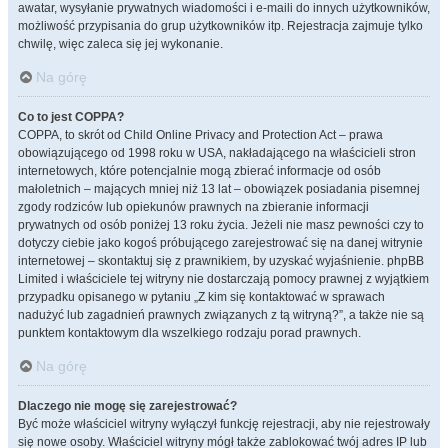
awatar, wysyłanie prywatnych wiadomości i e-maili do innych użytkowników,
możliwość przypisania do grup użytkowników itp. Rejestracja zajmuje tylko
chwilę, więc zaleca się jej wykonanie.
Na górę
Co to jest COPPA?
COPPA, to skrót od Child Online Privacy and Protection Act – prawa
obowiązującego od 1998 roku w USA, nakładającego na właścicieli stron
internetowych, które potencjalnie mogą zbierać informacje od osób
małoletnich – mających mniej niż 13 lat – obowiązek posiadania pisemnej
zgody rodziców lub opiekunów prawnych na zbieranie informacji
prywatnych od osób poniżej 13 roku życia. Jeżeli nie masz pewności czy to
dotyczy ciebie jako kogoś próbującego zarejestrować się na danej witrynie
internetowej – skontaktuj się z prawnikiem, by uzyskać wyjaśnienie. phpBB
Limited i właściciele tej witryny nie dostarczają pomocy prawnej z wyjątkiem
przypadku opisanego w pytaniu „Z kim się kontaktować w sprawach
nadużyć lub zagadnień prawnych związanych z tą witryną?”, a także nie są
punktem kontaktowym dla wszelkiego rodzaju porad prawnych.
Na górę
Dlaczego nie mogę się zarejestrować?
Być może właściciel witryny wyłączył funkcję rejestracji, aby nie rejestrowały
się nowe osoby. Właściciel witryny mógł także zablokować twój adres IP lub