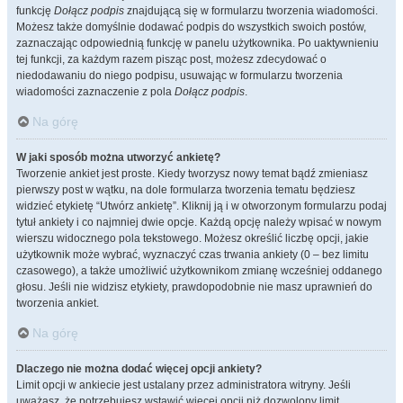
funkcję
Dołącz podpis
znajdującą się w formularzu tworzenia wiadomości.
Możesz także domyślnie dodawać podpis do wszystkich swoich postów,
zaznaczając odpowiednią funkcję w panelu użytkownika. Po uaktywnieniu
tej funkcji, za każdym razem pisząc post, możesz zdecydować o
niedodawaniu do niego podpisu, usuwając w formularzu tworzenia
wiadomości zaznaczenie z pola
Dołącz podpis
.
Na górę
W jaki sposób można utworzyć ankietę?
Tworzenie ankiet jest proste. Kiedy tworzysz nowy temat bądź zmieniasz
pierwszy post w wątku, na dole formularza tworzenia tematu będziesz
widzieć etykietę “Utwórz ankietę”. Kliknij ją i w otworzonym formularzu podaj
tytuł ankiety i co najmniej dwie opcje. Każdą opcję należy wpisać w nowym
wierszu widocznego pola tekstowego. Możesz określić liczbę opcji, jakie
użytkownik może wybrać, wyznaczyć czas trwania ankiety (0 – bez limitu
czasowego), a także umożliwić użytkownikom zmianę wcześniej oddanego
głosu. Jeśli nie widzisz etykiety, prawdopodobnie nie masz uprawnień do
tworzenia ankiet.
Na górę
Dlaczego nie można dodać więcej opcji ankiety?
Limit opcji w ankiecie jest ustalany przez administratora witryny. Jeśli
uważasz, że potrzebujesz wstawić więcej opcji niż dozwolony limit,