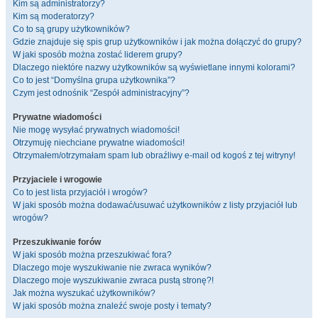
Kim są administratorzy?
Kim są moderatorzy?
Co to są grupy użytkowników?
Gdzie znajduje się spis grup użytkowników i jak można dołączyć do grupy?
W jaki sposób można zostać liderem grupy?
Dlaczego niektóre nazwy użytkowników są wyświetlane innymi kolorami?
Co to jest “Domyślna grupa użytkownika”?
Czym jest odnośnik “Zespół administracyjny”?
Prywatne wiadomości
Nie mogę wysyłać prywatnych wiadomości!
Otrzymuję niechciane prywatne wiadomości!
Otrzymałem/otrzymałam spam lub obraźliwy e-mail od kogoś z tej witryny!
Przyjaciele i wrogowie
Co to jest lista przyjaciół i wrogów?
W jaki sposób można dodawać/usuwać użytkowników z listy przyjaciół lub
wrogów?
Przeszukiwanie forów
W jaki sposób można przeszukiwać fora?
Dlaczego moje wyszukiwanie nie zwraca wyników?
Dlaczego moje wyszukiwanie zwraca pustą stronę?!
Jak można wyszukać użytkowników?
W jaki sposób można znaleźć swoje posty i tematy?