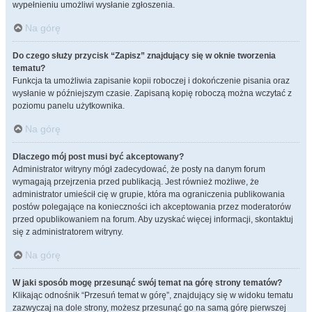
wypełnieniu umożliwi wysłanie zgłoszenia.
Na górę
Do czego służy przycisk “Zapisz” znajdujący się w oknie tworzenia
tematu?
Funkcja ta umożliwia zapisanie kopii roboczej i dokończenie pisania oraz
wysłanie w późniejszym czasie. Zapisaną kopię roboczą można wczytać z
poziomu panelu użytkownika.
Na górę
Dlaczego mój post musi być akceptowany?
Administrator witryny mógł zadecydować, że posty na danym forum
wymagają przejrzenia przed publikacją. Jest również możliwe, że
administrator umieścił cię w grupie, która ma ograniczenia publikowania
postów polegające na konieczności ich akceptowania przez moderatorów
przed opublikowaniem na forum. Aby uzyskać więcej informacji, skontaktuj
się z administratorem witryny.
Na górę
W jaki sposób mogę przesunąć swój temat na górę strony tematów?
Klikając odnośnik “Przesuń temat w górę”, znajdujący się w widoku tematu
zazwyczaj na dole strony, możesz przesunąć go na samą górę pierwszej