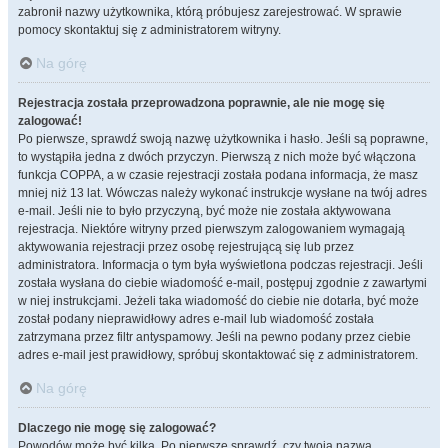
zabronił nazwy użytkownika, którą próbujesz zarejestrować. W sprawie
pomocy skontaktuj się z administratorem witryny.
Na górę
Rejestracja została przeprowadzona poprawnie, ale nie mogę się
zalogować!
Po pierwsze, sprawdź swoją nazwę użytkownika i hasło. Jeśli są poprawne,
to wystąpiła jedna z dwóch przyczyn. Pierwszą z nich może być włączona
funkcja COPPA, a w czasie rejestracji została podana informacja, że masz
mniej niż 13 lat. Wówczas należy wykonać instrukcje wysłane na twój adres
e-mail. Jeśli nie to było przyczyną, być może nie została aktywowana
rejestracja. Niektóre witryny przed pierwszym zalogowaniem wymagają
aktywowania rejestracji przez osobę rejestrującą się lub przez
administratora. Informacja o tym była wyświetlona podczas rejestracji. Jeśli
została wysłana do ciebie wiadomość e-mail, postępuj zgodnie z zawartymi
w niej instrukcjami. Jeżeli taka wiadomość do ciebie nie dotarła, być może
został podany nieprawidłowy adres e-mail lub wiadomość została
zatrzymana przez filtr antyspamowy. Jeśli na pewno podany przez ciebie
adres e-mail jest prawidłowy, spróbuj skontaktować się z administratorem.
Na górę
Dlaczego nie mogę się zalogować?
Powodów może być kilka. Po pierwsze sprawdź, czy twoja nazwa