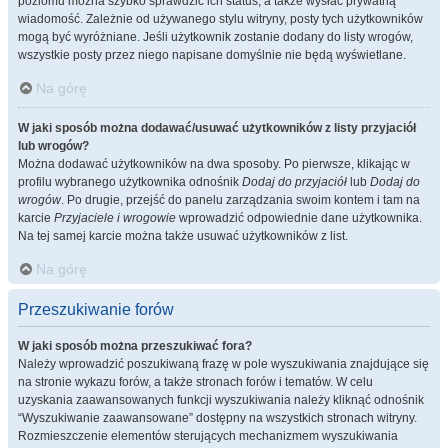
poziomu można szybko sprawdzić ich status, a także wysłać prywatną
wiadomość. Zależnie od używanego stylu witryny, posty tych użytkowników
mogą być wyróżniane. Jeśli użytkownik zostanie dodany do listy wrogów,
wszystkie posty przez niego napisane domyślnie nie będą wyświetlane.
Na górę
W jaki sposób można dodawać/usuwać użytkowników z listy przyjaciół
lub wrogów?
Można dodawać użytkowników na dwa sposoby. Po pierwsze, klikając w
profilu wybranego użytkownika odnośnik
Dodaj do przyjaciół
lub
Dodaj do
wrogów
. Po drugie, przejść do panelu zarządzania swoim kontem i tam na
karcie
Przyjaciele i wrogowie
wprowadzić odpowiednie dane użytkownika.
Na tej samej karcie można także usuwać użytkowników z list.
Na górę
Przeszukiwanie forów
W jaki sposób można przeszukiwać fora?
Należy wprowadzić poszukiwaną frazę w pole wyszukiwania znajdujące się
na stronie wykazu forów, a także stronach forów i tematów. W celu
uzyskania zaawansowanych funkcji wyszukiwania należy kliknąć odnośnik
“Wyszukiwanie zaawansowane” dostępny na wszystkich stronach witryny.
Rozmieszczenie elementów sterujących mechanizmem wyszukiwania