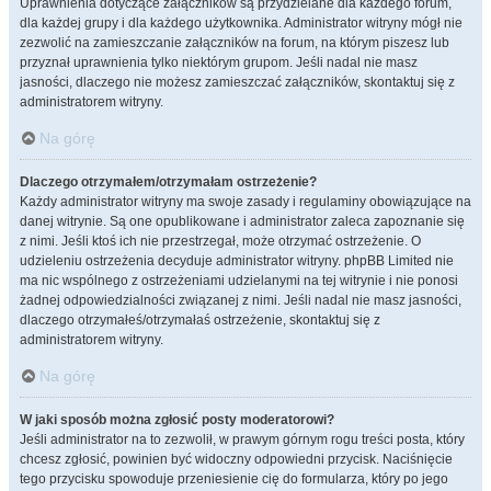
Uprawnienia dotyczące załączników są przydzielane dla każdego forum,
dla każdej grupy i dla każdego użytkownika. Administrator witryny mógł nie
zezwolić na zamieszczanie załączników na forum, na którym piszesz lub
przyznał uprawnienia tylko niektórym grupom. Jeśli nadal nie masz
jasności, dlaczego nie możesz zamieszczać załączników, skontaktuj się z
administratorem witryny.
Na górę
Dlaczego otrzymałem/otrzymałam ostrzeżenie?
Każdy administrator witryny ma swoje zasady i regulaminy obowiązujące na
danej witrynie. Są one opublikowane i administrator zaleca zapoznanie się
z nimi. Jeśli ktoś ich nie przestrzegał, może otrzymać ostrzeżenie. O
udzieleniu ostrzeżenia decyduje administrator witryny. phpBB Limited nie
ma nic wspólnego z ostrzeżeniami udzielanymi na tej witrynie i nie ponosi
żadnej odpowiedzialności związanej z nimi. Jeśli nadal nie masz jasności,
dlaczego otrzymałeś/otrzymałaś ostrzeżenie, skontaktuj się z
administratorem witryny.
Na górę
W jaki sposób można zgłosić posty moderatorowi?
Jeśli administrator na to zezwolił, w prawym górnym rogu treści posta, który
chcesz zgłosić, powinien być widoczny odpowiedni przycisk. Naciśnięcie
tego przycisku spowoduje przeniesienie cię do formularza, który po jego