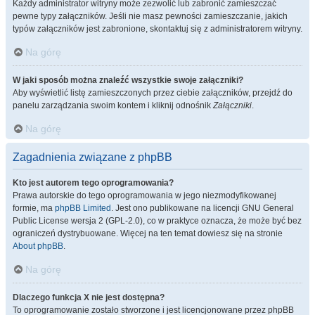
Każdy administrator witryny może zezwolić lub zabronić zamieszczać
pewne typy załączników. Jeśli nie masz pewności zamieszczanie, jakich
typów załączników jest zabronione, skontaktuj się z administratorem witryny.
Na górę
W jaki sposób można znaleźć wszystkie swoje załączniki?
Aby wyświetlić listę zamieszczonych przez ciebie załączników, przejdź do
panelu zarządzania swoim kontem i kliknij odnośnik
Załączniki
.
Na górę
Zagadnienia związane z phpBB
Kto jest autorem tego oprogramowania?
Prawa autorskie do tego oprogramowania w jego niezmodyfikowanej
formie, ma
phpBB Limited
. Jest ono publikowane na licencji GNU General
Public License wersja 2 (GPL-2.0), co w praktyce oznacza, że może być bez
ograniczeń dystrybuowane. Więcej na ten temat dowiesz się na stronie
About phpBB
.
Na górę
Dlaczego funkcja X nie jest dostępna?
To oprogramowanie zostało stworzone i jest licencjonowane przez phpBB