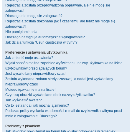
Dlaczego nie mogę się zarejestrować?
Rejestracja została przeprowadzona poprawnie, ale nie mogę się
zalogować!
Dlaczego nie mogę się zalogować?
Rejestracja została dokonana jakiś czas temu, ale teraz nie mogę się
zalogować?!
Nie pamiętam hasła!
Dlaczego następuje automatyczne wylogowanie?
Jak działa funkcja “Usuń ciasteczka witryny”?
Preferencje i ustawienia użytkownika
Jak zmienić moje ustawienia?
W jaki sposób można zapobiec wyświetlaniu nazwy użytkownika na liście
użytkowników przeglądających forum?
Jest wyświetlany nieprawidłowy czas!
Została wykonana zmiana strefy czasowej, a nadal jest wyświetlany
nieprawidłowy czas!
Mojego języka nie ma na liście!
Czym są obrazki wyświetlane obok nazwy użytkownika?
Jak wyświetlić awatar?
Co to jest ranga i jak można ją zmienić?
Podczas próby wysłania wiadomości e-mail do użytkownika witryna prosi
mnie o zalogowanie. Dlaczego?
Problemy z pisaniem
Jak utworzyć nowy temat na forum lub wysłać odpowiedź w temacie?