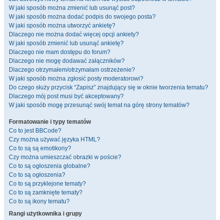
W jaki sposób można zmienić lub usunąć post?
W jaki sposób można dodać podpis do swojego posta?
W jaki sposób można utworzyć ankietę?
Dlaczego nie można dodać więcej opcji ankiety?
W jaki sposób zmienić lub usunąć ankietę?
Dlaczego nie mam dostępu do forum?
Dlaczego nie mogę dodawać załączników?
Dlaczego otrzymałem/otrzymałam ostrzeżenie?
W jaki sposób można zgłosić posty moderatorowi?
Do czego służy przycisk “Zapisz” znajdujący się w oknie tworzenia tematu?
Dlaczego mój post musi być akceptowany?
W jaki sposób mogę przesunąć swój temat na górę strony tematów?
Formatowanie i typy tematów
Co to jest BBCode?
Czy można używać języka HTML?
Co to są są emotikony?
Czy można umieszczać obrazki w poście?
Co to są ogłoszenia globalne?
Co to są ogłoszenia?
Co to są przyklejone tematy?
Co to są zamknięte tematy?
Co to są ikony tematu?
Rangi użytkownika i grupy