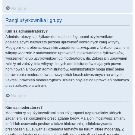
Na górę
Rangi użytkownika i grupy
Kim są administratorzy?
Administratorzy są użytkownikami albo też grupami użytkowników
posiadającymi najwyższy poziom uprawnień kontrolnych całej witryny.
Mogą oni kontrolować wszystkie zagadnienia związane z funkcjonowaniem
witryny włącznie z nadawaniem uprawnień, blokowaniem użytkowników,
tworzeniem grup użytkowników lub moderatorów itp. Zakres ich uprawnień
zależy od założyciela witryny i innych administratorów mających prawo
nominowania nowych administratorów. Administratorzy mogą mieć pełne
uprawnienia moderatorów na wszystkich forach utworzonych na witrynie.
Zakres uprawnień moderacyjnych uzależniony jest od uprawnień nadanych
przez założyciela witryny.
Na górę
Kim są moderatorzy?
Moderatorzy są użytkownikami albo też grupami użytkowników, których
zadaniem jest codzienne przeglądanie forów. Mają oni możliwość zmiany
treści lub usuwania postów, a także blokowania, odblokowywania,
przenoszenia, usuwania i dzielenia tematów na forum, które moderują. Z
reguły moderatorzy czuwają, aby użytkownicy pisali na temat oraz nie