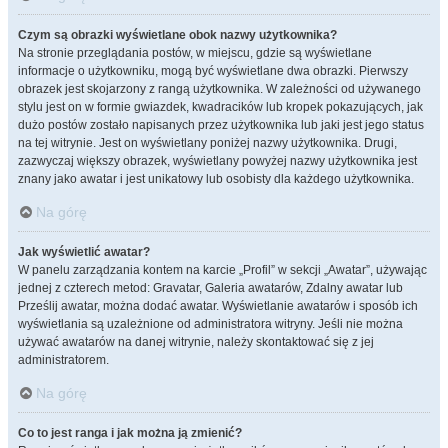
Czym są obrazki wyświetlane obok nazwy użytkownika?
Na stronie przeglądania postów, w miejscu, gdzie są wyświetlane
informacje o użytkowniku, mogą być wyświetlane dwa obrazki. Pierwszy
obrazek jest skojarzony z rangą użytkownika. W zależności od używanego
stylu jest on w formie gwiazdek, kwadracików lub kropek pokazujących, jak
dużo postów zostało napisanych przez użytkownika lub jaki jest jego status
na tej witrynie. Jest on wyświetlany poniżej nazwy użytkownika. Drugi,
zazwyczaj większy obrazek, wyświetlany powyżej nazwy użytkownika jest
znany jako awatar i jest unikatowy lub osobisty dla każdego użytkownika.
Na górę
Jak wyświetlić awatar?
W panelu zarządzania kontem na karcie „Profil” w sekcji „Awatar”, używając
jednej z czterech metod: Gravatar, Galeria awatarów, Zdalny awatar lub
Prześlij awatar, można dodać awatar. Wyświetlanie awatarów i sposób ich
wyświetlania są uzależnione od administratora witryny. Jeśli nie można
używać awatarów na danej witrynie, należy skontaktować się z jej
administratorem.
Na górę
Co to jest ranga i jak można ją zmienić?