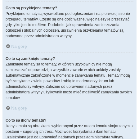
Co to są przyklejone tematy?
Przyklejone tematy są wyświetlane pod ogłoszeniami na pierwszej stronie
przeglądu tematów. Często są one dość ważne, więc należy je przeczytać,
gdy tylko jest to możliwe. Podobnie, jak uprawnienia zamieszczania
ogłoszeń i globalnych ogłoszeń, uprawnienia przyklejania tematów są
nadawane przez administratora witryny.
Na górę
Co to są zamknięte tematy?
Zamknięte tematy są to tematy, w których użytkownicy nie mogą
zamieszczać odpowiedzi, a wszystkie zawarte w nich ankiety zostały
automatycznie zakończone w momencie zamykania tematu. Tematy mogą
być zamykane z wielu powodów i robią to moderatorzy forum lub
administratorzy witryny. Zależnie od uprawnień nadanych przez
administratora witryny użytkownik może mieć możliwość zamykania swoich
tematów.
Na górę
Co to są ikony tematu?
Ikony tematu są obrazkami wybieranymi przez autora tematu skojarzonymi z
postami – sugerują ich treść. Możliwość korzystania z ikon tematu
uzależniona jest od uprawnień nadanych przez administratora witryny.