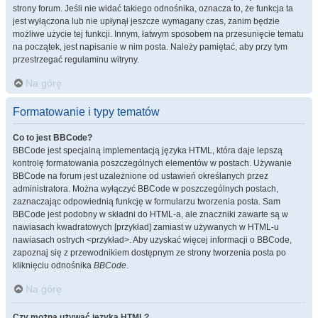
strony forum. Jeśli nie widać takiego odnośnika, oznacza to, że funkcja ta
jest wyłączona lub nie upłynął jeszcze wymagany czas, zanim będzie
możliwe użycie tej funkcji. Innym, łatwym sposobem na przesunięcie tematu
na początek, jest napisanie w nim posta. Należy pamiętać, aby przy tym
przestrzegać regulaminu witryny.
Na górę
Formatowanie i typy tematów
Co to jest BBCode?
BBCode jest specjalną implementacją języka HTML, która daje lepszą
kontrolę formatowania poszczególnych elementów w postach. Używanie
BBCode na forum jest uzależnione od ustawień określanych przez
administratora. Można wyłączyć BBCode w poszczególnych postach,
zaznaczając odpowiednią funkcję w formularzu tworzenia posta. Sam
BBCode jest podobny w składni do HTML-a, ale znaczniki zawarte są w
nawiasach kwadratowych [przykład] zamiast w używanych w HTML-u
nawiasach ostrych <przykład>. Aby uzyskać więcej informacji o BBCode,
zapoznaj się z przewodnikiem dostępnym ze strony tworzenia posta po
kliknięciu odnośnika
BBCode
.
Na górę
Czy można używać języka HTML?