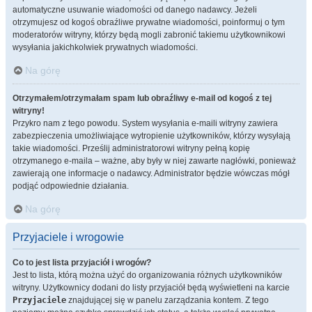
automatyczne usuwanie wiadomości od danego nadawcy. Jeżeli
otrzymujesz od kogoś obraźliwe prywatne wiadomości, poinformuj o tym
moderatorów witryny, którzy będą mogli zabronić takiemu użytkownikowi
wysyłania jakichkolwiek prywatnych wiadomości.
Na górę
Otrzymałem/otrzymałam spam lub obraźliwy e-mail od kogoś z tej
witryny!
Przykro nam z tego powodu. System wysyłania e-maili witryny zawiera
zabezpieczenia umożliwiające wytropienie użytkowników, którzy wysyłają
takie wiadomości. Prześlij administratorowi witryny pełną kopię
otrzymanego e-maila – ważne, aby były w niej zawarte nagłówki, ponieważ
zawierają one informacje o nadawcy. Administrator będzie wówczas mógł
podjąć odpowiednie działania.
Na górę
Przyjaciele i wrogowie
Co to jest lista przyjaciół i wrogów?
Jest to lista, którą można użyć do organizowania różnych użytkowników
witryny. Użytkownicy dodani do listy przyjaciół będą wyświetleni na karcie
Przyjaciele
znajdującej się w panelu zarządzania kontem. Z tego