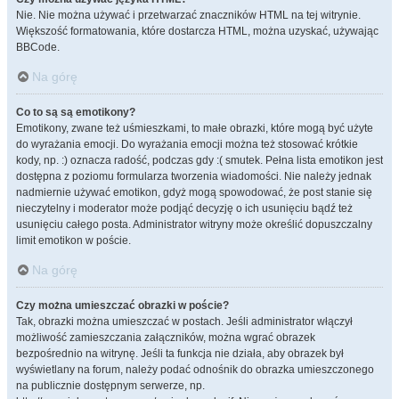
Nie. Nie można używać i przetwarzać znaczników HTML na tej witrynie.
Większość formatowania, które dostarcza HTML, można uzyskać, używając
BBCode.
Na górę
Co to są są emotikony?
Emotikony, zwane też uśmieszkami, to małe obrazki, które mogą być użyte
do wyrażania emocji. Do wyrażania emocji można też stosować krótkie
kody, np. :) oznacza radość, podczas gdy :( smutek. Pełna lista emotikon jest
dostępna z poziomu formularza tworzenia wiadomości. Nie należy jednak
nadmiernie używać emotikon, gdyż mogą spowodować, że post stanie się
nieczytelny i moderator może podjąć decyzję o ich usunięciu bądź też
usunięciu całego posta. Administrator witryny może określić dopuszczalny
limit emotikon w poście.
Na górę
Czy można umieszczać obrazki w poście?
Tak, obrazki można umieszczać w postach. Jeśli administrator włączył
możliwość zamieszczania załączników, można wgrać obrazek
bezpośrednio na witrynę. Jeśli ta funkcja nie działa, aby obrazek był
wyświetlany na forum, należy podać odnośnik do obrazka umieszczonego
na publicznie dostępnym serwerze, np.