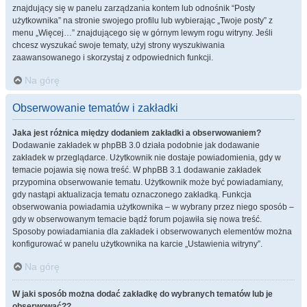
znajdujący się w panelu zarządzania kontem lub odnośnik “Posty
użytkownika” na stronie swojego profilu lub wybierając „Twoje posty” z
menu „Więcej…” znajdującego się w górnym lewym rogu witryny. Jeśli
chcesz wyszukać swoje tematy, użyj strony wyszukiwania
zaawansowanego i skorzystaj z odpowiednich funkcji.
Na górę
Obserwowanie tematów i zakładki
Jaka jest różnica między dodaniem zakładki a obserwowaniem?
Dodawanie zakładek w phpBB 3.0 działa podobnie jak dodawanie
zakładek w przeglądarce. Użytkownik nie dostaje powiadomienia, gdy w
temacie pojawia się nowa treść. W phpBB 3.1 dodawanie zakładek
przypomina obserwowanie tematu. Użytkownik może być powiadamiany,
gdy nastąpi aktualizacja tematu oznaczonego zakładką. Funkcja
obserwowania powiadamia użytkownika – w wybrany przez niego sposób –
gdy w obserwowanym temacie bądź forum pojawiła się nowa treść.
Sposoby powiadamiania dla zakładek i obserwowanych elementów można
konfigurować w panelu użytkownika na karcie „Ustawienia witryny”.
Na górę
W jaki sposób można dodać zakładkę do wybranych tematów lub je
obserwować??