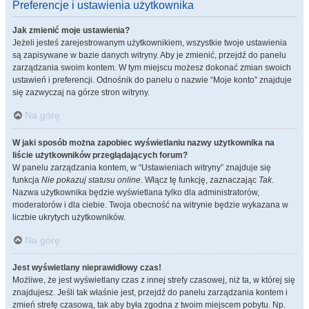
Preferencje i ustawienia użytkownika
Jak zmienić moje ustawienia?
Jeżeli jesteś zarejestrowanym użytkownikiem, wszystkie twoje ustawienia
są zapisywane w bazie danych witryny. Aby je zmienić, przejdź do panelu
zarządzania swoim kontem. W tym miejscu możesz dokonać zmian swoich
ustawień i preferencji. Odnośnik do panelu o nazwie “Moje konto” znajduje
się zazwyczaj na górze stron witryny.
Na górę
W jaki sposób można zapobiec wyświetlaniu nazwy użytkownika na
liście użytkowników przeglądających forum?
W panelu zarządzania kontem, w “Ustawieniach witryny” znajduje się
funkcja
Nie pokazuj statusu online
. Włącz tę funkcję, zaznaczając
Tak
.
Nazwa użytkownika będzie wyświetlana tylko dla administratorów,
moderatorów i dla ciebie. Twoja obecność na witrynie będzie wykazana w
liczbie ukrytych użytkowników.
Na górę
Jest wyświetlany nieprawidłowy czas!
Możliwe, że jest wyświetlany czas z innej strefy czasowej, niż ta, w której się
znajdujesz. Jeśli tak właśnie jest, przejdź do panelu zarządzania kontem i
zmień strefę czasową, tak aby była zgodna z twoim miejscem pobytu. Np.