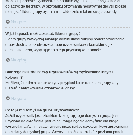
Może on poprosić użytkownika o podanie wyjaśnień, dlaczego chce on
dołączyć do tej grupy. W przypadku otrzymania negatywnej decyzji proszę
nie nękać lidera grupy pytaniami – widocznie miał on swoje powody.
Na górę
W jaki sposób można zostać liderem grupy?
Lidera grupy zazwyczaj mianuje administrator witryny podczas tworzenia
grupy. Jeśli chcesz utworzyć grupę użytkowników, skontaktuj się z
administratorem, wysyłając do niego prywatną wiadomość.
Na górę
Dlaczego niektóre nazwy użytkowników są wyświetlane innymi
kolorami?
Możliwe, że administrator witryny przypisał kolor członkom grupy, aby
ułatwić identyfikowanie członków tej grupy.
Na górę
Co to jest “Domyślna grupa użytkownika”?
Jeżeli użytkownik jest członkiem kilku grup, jego domyślna grupa jest
używana do określenia, jaki kolor i ranga będzie domyślnie dla niego
wyświetlana. Administrator witryny może nadać użytkownikowi uprawnienia
do zmiany domyślnej grupy. Wówczas można to zrobić z poziomu panelu