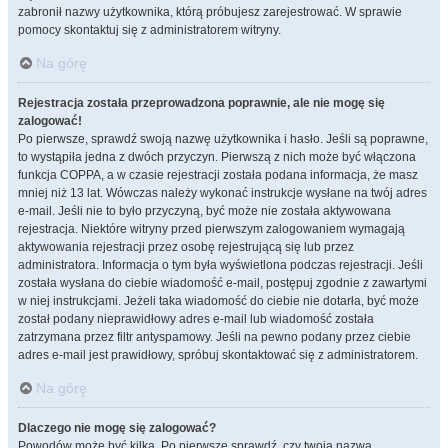
zabronił nazwy użytkownika, którą próbujesz zarejestrować. W sprawie
pomocy skontaktuj się z administratorem witryny.
Na górę
Rejestracja została przeprowadzona poprawnie, ale nie mogę się
zalogować!
Po pierwsze, sprawdź swoją nazwę użytkownika i hasło. Jeśli są poprawne,
to wystąpiła jedna z dwóch przyczyn. Pierwszą z nich może być włączona
funkcja COPPA, a w czasie rejestracji została podana informacja, że masz
mniej niż 13 lat. Wówczas należy wykonać instrukcje wysłane na twój adres
e-mail. Jeśli nie to było przyczyną, być może nie została aktywowana
rejestracja. Niektóre witryny przed pierwszym zalogowaniem wymagają
aktywowania rejestracji przez osobę rejestrującą się lub przez
administratora. Informacja o tym była wyświetlona podczas rejestracji. Jeśli
została wysłana do ciebie wiadomość e-mail, postępuj zgodnie z zawartymi
w niej instrukcjami. Jeżeli taka wiadomość do ciebie nie dotarła, być może
został podany nieprawidłowy adres e-mail lub wiadomość została
zatrzymana przez filtr antyspamowy. Jeśli na pewno podany przez ciebie
adres e-mail jest prawidłowy, spróbuj skontaktować się z administratorem.
Na górę
Dlaczego nie mogę się zalogować?
Powodów może być kilka. Po pierwsze sprawdź, czy twoja nazwa