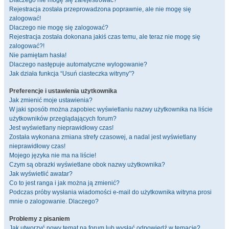
Dlaczego nie mogę się zarejestrować?
Rejestracja została przeprowadzona poprawnie, ale nie mogę się
zalogować!
Dlaczego nie mogę się zalogować?
Rejestracja została dokonana jakiś czas temu, ale teraz nie mogę się
zalogować?!
Nie pamiętam hasła!
Dlaczego następuje automatyczne wylogowanie?
Jak działa funkcja “Usuń ciasteczka witryny”?
Preferencje i ustawienia użytkownika
Jak zmienić moje ustawienia?
W jaki sposób można zapobiec wyświetlaniu nazwy użytkownika na liście
użytkowników przeglądających forum?
Jest wyświetlany nieprawidłowy czas!
Została wykonana zmiana strefy czasowej, a nadal jest wyświetlany
nieprawidłowy czas!
Mojego języka nie ma na liście!
Czym są obrazki wyświetlane obok nazwy użytkownika?
Jak wyświetlić awatar?
Co to jest ranga i jak można ją zmienić?
Podczas próby wysłania wiadomości e-mail do użytkownika witryna prosi
mnie o zalogowanie. Dlaczego?
Problemy z pisaniem
Jak utworzyć nowy temat na forum lub wysłać odpowiedź w temacie?