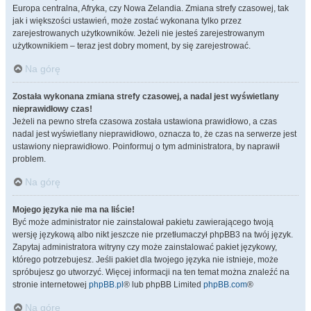
Europa centralna, Afryka, czy Nowa Zelandia. Zmiana strefy czasowej, tak
jak i większości ustawień, może zostać wykonana tylko przez
zarejestrowanych użytkowników. Jeżeli nie jesteś zarejestrowanym
użytkownikiem – teraz jest dobry moment, by się zarejestrować.
Na górę
Została wykonana zmiana strefy czasowej, a nadal jest wyświetlany
nieprawidłowy czas!
Jeżeli na pewno strefa czasowa została ustawiona prawidłowo, a czas
nadal jest wyświetlany nieprawidłowo, oznacza to, że czas na serwerze jest
ustawiony nieprawidłowo. Poinformuj o tym administratora, by naprawił
problem.
Na górę
Mojego języka nie ma na liście!
Być może administrator nie zainstalował pakietu zawierającego twoją
wersję językową albo nikt jeszcze nie przetłumaczył phpBB3 na twój język.
Zapytaj administratora witryny czy może zainstalować pakiet językowy,
którego potrzebujesz. Jeśli pakiet dla twojego języka nie istnieje, może
spróbujesz go utworzyć. Więcej informacji na ten temat można znaleźć na
stronie internetowej
phpBB.pl
® lub phpBB Limited
phpBB.com
®
Na górę