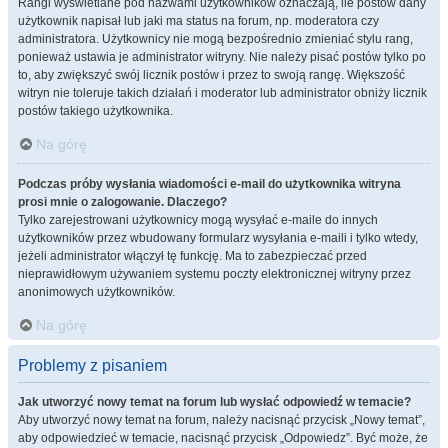
Rangi wyświetlane pod nazwami użytkowników oznaczają, ile postów dany
użytkownik napisał lub jaki ma status na forum, np. moderatora czy
administratora. Użytkownicy nie mogą bezpośrednio zmieniać stylu rang,
ponieważ ustawia je administrator witryny. Nie należy pisać postów tylko po
to, aby zwiększyć swój licznik postów i przez to swoją rangę. Większość
witryn nie toleruje takich działań i moderator lub administrator obniży licznik
postów takiego użytkownika.
Na górę
Podczas próby wysłania wiadomości e-mail do użytkownika witryna
prosi mnie o zalogowanie. Dlaczego?
Tylko zarejestrowani użytkownicy mogą wysyłać e-maile do innych
użytkowników przez wbudowany formularz wysyłania e-maili i tylko wtedy,
jeżeli administrator włączył tę funkcję. Ma to zabezpieczać przed
nieprawidłowym używaniem systemu poczty elektronicznej witryny przez
anonimowych użytkowników.
Na górę
Problemy z pisaniem
Jak utworzyć nowy temat na forum lub wysłać odpowiedź w temacie?
Aby utworzyć nowy temat na forum, należy nacisnąć przycisk „Nowy temat”,
aby odpowiedzieć w temacie, nacisnąć przycisk „Odpowiedz”. Być może, że