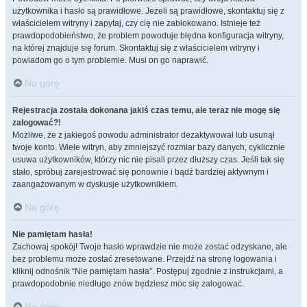
użytkownika i hasło są prawidłowe. Jeżeli są prawidłowe, skontaktuj się z
właścicielem witryny i zapytaj, czy cię nie zablokowano. Istnieje też
prawdopodobieństwo, że problem powoduje błędna konfiguracja witryny,
na której znajduje się forum. Skontaktuj się z właścicielem witryny i
powiadom go o tym problemie. Musi on go naprawić.
Na górę
Rejestracja została dokonana jakiś czas temu, ale teraz nie mogę się
zalogować?!
Możliwe, że z jakiegoś powodu administrator dezaktywował lub usunął
twoje konto. Wiele witryn, aby zmniejszyć rozmiar bazy danych, cyklicznie
usuwa użytkowników, którzy nic nie pisali przez dłuższy czas. Jeśli tak się
stało, spróbuj zarejestrować się ponownie i bądź bardziej aktywnym i
zaangażowanym w dyskusje użytkownikiem.
Na górę
Nie pamiętam hasła!
Zachowaj spokój! Twoje hasło wprawdzie nie może zostać odzyskane, ale
bez problemu może zostać zresetowane. Przejdź na stronę logowania i
kliknij odnośnik “Nie pamiętam hasła”. Postępuj zgodnie z instrukcjami, a
prawdopodobnie niedługo znów będziesz móc się zalogować.
Na górę