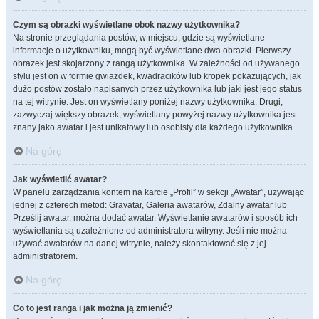
Czym są obrazki wyświetlane obok nazwy użytkownika?
Na stronie przeglądania postów, w miejscu, gdzie są wyświetlane
informacje o użytkowniku, mogą być wyświetlane dwa obrazki. Pierwszy
obrazek jest skojarzony z rangą użytkownika. W zależności od używanego
stylu jest on w formie gwiazdek, kwadracików lub kropek pokazujących, jak
dużo postów zostało napisanych przez użytkownika lub jaki jest jego status
na tej witrynie. Jest on wyświetlany poniżej nazwy użytkownika. Drugi,
zazwyczaj większy obrazek, wyświetlany powyżej nazwy użytkownika jest
znany jako awatar i jest unikatowy lub osobisty dla każdego użytkownika.
Na górę
Jak wyświetlić awatar?
W panelu zarządzania kontem na karcie „Profil” w sekcji „Awatar”, używając
jednej z czterech metod: Gravatar, Galeria awatarów, Zdalny awatar lub
Prześlij awatar, można dodać awatar. Wyświetlanie awatarów i sposób ich
wyświetlania są uzależnione od administratora witryny. Jeśli nie można
używać awatarów na danej witrynie, należy skontaktować się z jej
administratorem.
Na górę
Co to jest ranga i jak można ją zmienić?