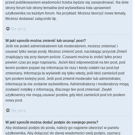
przed publikowaniem wiadomości trzeba będzie się zarejestrować. Na dole
strony forum lub strony tematów jest wyświetlana lista uprawnień
użytkownika na każdym forum. Na przykład: Możesz tworzyć nowe tematy,
Możesz dodawać załączniki itp.
Na górę
W jaki sposób można zmienić lub usunąć post?
Jeśli nie jesteś administratorem lub moderatorem, możesz zmieniać i
usuwać tylko swoje posty. Możesz zmienić post, naciskając przycisk
Zmień
znajdujący się przy danym poście. Czasami można to zrobić tylko przez
pewien czas po jego napisaniu. Jeżeli ktoś odpowiedział na ten post, pod
twoim postem pojawi się informacja ile razy i kiedy ostatni raz post był
zmieniany. Informacja ta wyświetli się tylko wtedy, jeśli ktoś zamieścił pod
tym postem kolejny post. Jeśli post zmienił moderator lub administrator,
informacja ta nie zostanie wyświetlona. Administratorzy i moderatorzy mogą
zostawić notatkę z informacją, dlaczego ten post zmieniali. Zwykli
użytkownicy nie mogą usuwać postów, gdy ktoś zamieścił pod ich postem
nowy post.
Na górę
W jaki sposób można dodać podpis do swojego posta?
Aby dodawać podpis do posta, należy go najpierw utworzyć w panelu
użytkownika. Aby dołączyć do danej wiadomości swój podpis, zaznacz