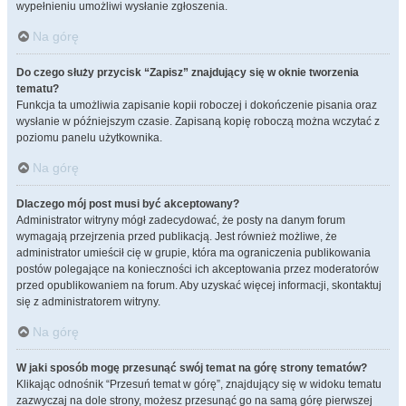
wypełnieniu umożliwi wysłanie zgłoszenia.
Na górę
Do czego służy przycisk “Zapisz” znajdujący się w oknie tworzenia
tematu?
Funkcja ta umożliwia zapisanie kopii roboczej i dokończenie pisania oraz
wysłanie w późniejszym czasie. Zapisaną kopię roboczą można wczytać z
poziomu panelu użytkownika.
Na górę
Dlaczego mój post musi być akceptowany?
Administrator witryny mógł zadecydować, że posty na danym forum
wymagają przejrzenia przed publikacją. Jest również możliwe, że
administrator umieścił cię w grupie, która ma ograniczenia publikowania
postów polegające na konieczności ich akceptowania przez moderatorów
przed opublikowaniem na forum. Aby uzyskać więcej informacji, skontaktuj
się z administratorem witryny.
Na górę
W jaki sposób mogę przesunąć swój temat na górę strony tematów?
Klikając odnośnik “Przesuń temat w górę”, znajdujący się w widoku tematu
zazwyczaj na dole strony, możesz przesunąć go na samą górę pierwszej