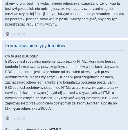
strony forum. Jeśli nie widać takiego odnośnika, oznacza to, że funkcja ta
jest wyłączona lub nie upłynął jeszcze wymagany czas, zanim będzie
możliwe użycie tej funkcji. Innym, łatwym sposobem na przesunięcie tematu
na początek, jest napisanie w nim posta. Należy pamiętać, aby przy tym
przestrzegać regulaminu witryny.
Na górę
Formatowanie i typy tematów
Co to jest BBCode?
BBCode jest specjalną implementacją języka HTML, która daje lepszą
kontrolę formatowania poszczególnych elementów w postach. Używanie
BBCode na forum jest uzależnione od ustawień określanych przez
administratora. Można wyłączyć BBCode w poszczególnych postach,
zaznaczając odpowiednią funkcję w formularzu tworzenia posta. Sam
BBCode jest podobny w składni do HTML-a, ale znaczniki zawarte są w
nawiasach kwadratowych [przykład] zamiast w używanych w HTML-u
nawiasach ostrych <przykład>. Aby uzyskać więcej informacji o BBCode,
zapoznaj się z przewodnikiem dostępnym ze strony tworzenia posta po
kliknięciu odnośnika
BBCode
.
Na górę
Czy można używać języka HTML?