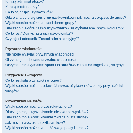
Kim są administratorzy?
Kim są moderatorzy?
Co to są grupy użytkowników?
Gdzie znajduje się spis grup użytkowników i jak można dołączyć do grupy?
W jaki sposób można zostać liderem grupy?
Dlaczego niektóre nazwy użytkowników są wyświetlane innymi kolorami?
Co to jest “Domyślna grupa użytkownika”?
Czym jest odnośnik “Zespół administracyjny”?
Prywatne wiadomości
Nie mogę wysyłać prywatnych wiadomości!
Otrzymuję niechciane prywatne wiadomości!
Otrzymałem/otrzymałam spam lub obraźliwy e-mail od kogoś z tej witryny!
Przyjaciele i wrogowie
Co to jest lista przyjaciół i wrogów?
W jaki sposób można dodawać/usuwać użytkowników z listy przyjaciół lub
wrogów?
Przeszukiwanie forów
W jaki sposób można przeszukiwać fora?
Dlaczego moje wyszukiwanie nie zwraca wyników?
Dlaczego moje wyszukiwanie zwraca pustą stronę?!
Jak można wyszukać użytkowników?
W jaki sposób można znaleźć swoje posty i tematy?