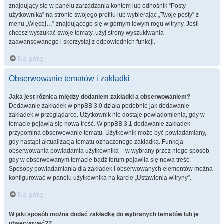
znajdujący się w panelu zarządzania kontem lub odnośnik “Posty
użytkownika” na stronie swojego profilu lub wybierając „Twoje posty” z
menu „Więcej…” znajdującego się w górnym lewym rogu witryny. Jeśli
chcesz wyszukać swoje tematy, użyj strony wyszukiwania
zaawansowanego i skorzystaj z odpowiednich funkcji.
Na górę
Obserwowanie tematów i zakładki
Jaka jest różnica między dodaniem zakładki a obserwowaniem?
Dodawanie zakładek w phpBB 3.0 działa podobnie jak dodawanie
zakładek w przeglądarce. Użytkownik nie dostaje powiadomienia, gdy w
temacie pojawia się nowa treść. W phpBB 3.1 dodawanie zakładek
przypomina obserwowanie tematu. Użytkownik może być powiadamiany,
gdy nastąpi aktualizacja tematu oznaczonego zakładką. Funkcja
obserwowania powiadamia użytkownika – w wybrany przez niego sposób –
gdy w obserwowanym temacie bądź forum pojawiła się nowa treść.
Sposoby powiadamiania dla zakładek i obserwowanych elementów można
konfigurować w panelu użytkownika na karcie „Ustawienia witryny”.
Na górę
W jaki sposób można dodać zakładkę do wybranych tematów lub je
obserwować??