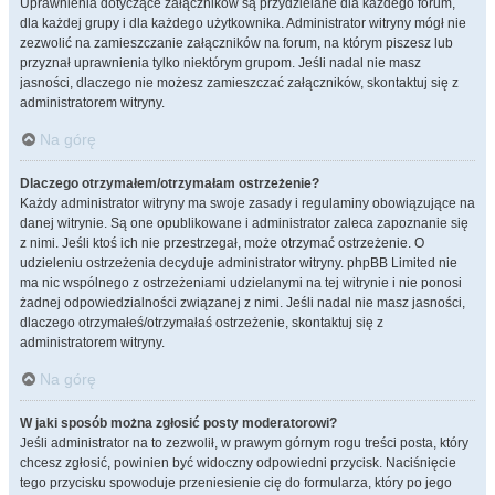
Uprawnienia dotyczące załączników są przydzielane dla każdego forum,
dla każdej grupy i dla każdego użytkownika. Administrator witryny mógł nie
zezwolić na zamieszczanie załączników na forum, na którym piszesz lub
przyznał uprawnienia tylko niektórym grupom. Jeśli nadal nie masz
jasności, dlaczego nie możesz zamieszczać załączników, skontaktuj się z
administratorem witryny.
Na górę
Dlaczego otrzymałem/otrzymałam ostrzeżenie?
Każdy administrator witryny ma swoje zasady i regulaminy obowiązujące na
danej witrynie. Są one opublikowane i administrator zaleca zapoznanie się
z nimi. Jeśli ktoś ich nie przestrzegał, może otrzymać ostrzeżenie. O
udzieleniu ostrzeżenia decyduje administrator witryny. phpBB Limited nie
ma nic wspólnego z ostrzeżeniami udzielanymi na tej witrynie i nie ponosi
żadnej odpowiedzialności związanej z nimi. Jeśli nadal nie masz jasności,
dlaczego otrzymałeś/otrzymałaś ostrzeżenie, skontaktuj się z
administratorem witryny.
Na górę
W jaki sposób można zgłosić posty moderatorowi?
Jeśli administrator na to zezwolił, w prawym górnym rogu treści posta, który
chcesz zgłosić, powinien być widoczny odpowiedni przycisk. Naciśnięcie
tego przycisku spowoduje przeniesienie cię do formularza, który po jego