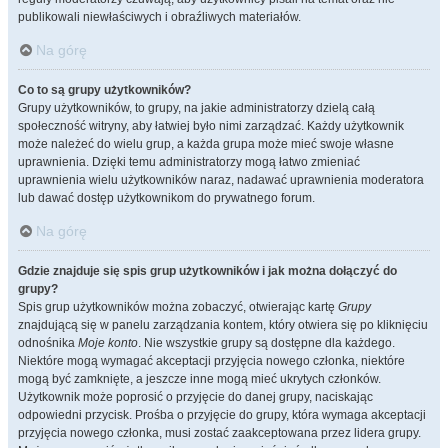
publikowali niewłaściwych i obraźliwych materiałów.
Na górę
Co to są grupy użytkowników?
Grupy użytkowników, to grupy, na jakie administratorzy dzielą całą
społeczność witryny, aby łatwiej było nimi zarządzać. Każdy użytkownik
może należeć do wielu grup, a każda grupa może mieć swoje własne
uprawnienia. Dzięki temu administratorzy mogą łatwo zmieniać
uprawnienia wielu użytkowników naraz, nadawać uprawnienia moderatora
lub dawać dostęp użytkownikom do prywatnego forum.
Na górę
Gdzie znajduje się spis grup użytkowników i jak można dołączyć do
grupy?
Spis grup użytkowników można zobaczyć, otwierając kartę
Grupy
znajdującą się w panelu zarządzania kontem, który otwiera się po kliknięciu
odnośnika
Moje konto
. Nie wszystkie grupy są dostępne dla każdego.
Niektóre mogą wymagać akceptacji przyjęcia nowego członka, niektóre
mogą być zamknięte, a jeszcze inne mogą mieć ukrytych członków.
Użytkownik może poprosić o przyjęcie do danej grupy, naciskając
odpowiedni przycisk. Prośba o przyjęcie do grupy, która wymaga akceptacji
przyjęcia nowego członka, musi zostać zaakceptowana przez lidera grupy.