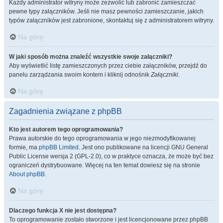
Każdy administrator witryny może zezwolić lub zabronić zamieszczać
pewne typy załączników. Jeśli nie masz pewności zamieszczanie, jakich
typów załączników jest zabronione, skontaktuj się z administratorem witryny.
Na górę
W jaki sposób można znaleźć wszystkie swoje załączniki?
Aby wyświetlić listę zamieszczonych przez ciebie załączników, przejdź do
panelu zarządzania swoim kontem i kliknij odnośnik
Załączniki
.
Na górę
Zagadnienia związane z phpBB
Kto jest autorem tego oprogramowania?
Prawa autorskie do tego oprogramowania w jego niezmodyfikowanej
formie, ma
phpBB Limited
. Jest ono publikowane na licencji GNU General
Public License wersja 2 (GPL-2.0), co w praktyce oznacza, że może być bez
ograniczeń dystrybuowane. Więcej na ten temat dowiesz się na stronie
About phpBB
.
Na górę
Dlaczego funkcja X nie jest dostępna?
To oprogramowanie zostało stworzone i jest licencjonowane przez phpBB