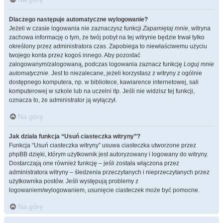
Dlaczego następuje automatyczne wylogowanie?
Jeżeli w czasie logowania nie zaznaczysz funkcji
Zapamiętaj mnie
, witryna
zachowa informację o tym, że twój pobyt na tej witrynie będzie trwał tylko
określony przez administratora czas. Zapobiega to niewłaściwemu użyciu
twojego konta przez kogoś innego. Aby pozostać
zalogowanym/zalogowaną, podczas logowania zaznacz funkcję
Loguj mnie
automatycznie
. Jest to niezalecane, jeżeli korzystasz z witryny z ogólnie
dostępnego komputera, np. w bibliotece, kawiarence internetowej, sali
komputerowej w szkole lub na uczelni itp. Jeśli nie widzisz tej funkcji,
oznacza to, że administrator ją wyłączył.
Na górę
Jak działa funkcja “Usuń ciasteczka witryny”?
Funkcja “Usuń ciasteczka witryny” usuwa ciasteczka utworzone przez
phpBB dzięki, którym użytkownik jest autoryzowany i logowany do witryny.
Dostarczają one również funkcję – jeśli została włączona przez
administratora witryny – śledzenia przeczytanych i nieprzeczytanych przez
użytkownika postów. Jeśli występują problemy z
logowaniem/wylogowaniem, usunięcie ciasteczek może być pomocne.
Na górę