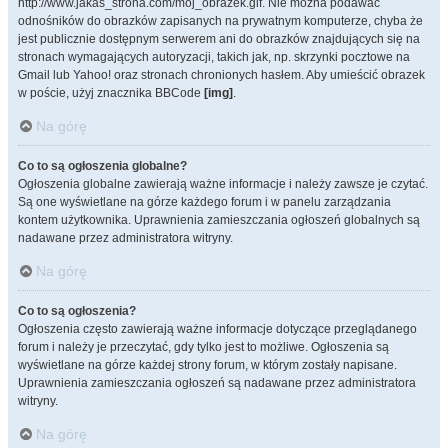
http://www.jakas_strona.com/moj_obrazek.gif. Nie można podawać
odnośników do obrazków zapisanych na prywatnym komputerze, chyba że
jest publicznie dostępnym serwerem ani do obrazków znajdujących się na
stronach wymagających autoryzacji, takich jak, np. skrzynki pocztowe na
Gmail lub Yahoo! oraz stronach chronionych hasłem. Aby umieścić obrazek
w poście, użyj znacznika BBCode
[img]
.
Na górę
Co to są ogłoszenia globalne?
Ogłoszenia globalne zawierają ważne informacje i należy zawsze je czytać.
Są one wyświetlane na górze każdego forum i w panelu zarządzania
kontem użytkownika. Uprawnienia zamieszczania ogłoszeń globalnych są
nadawane przez administratora witryny.
Na górę
Co to są ogłoszenia?
Ogłoszenia często zawierają ważne informacje dotyczące przeglądanego
forum i należy je przeczytać, gdy tylko jest to możliwe. Ogłoszenia są
wyświetlane na górze każdej strony forum, w którym zostały napisane.
Uprawnienia zamieszczania ogłoszeń są nadawane przez administratora
witryny.
Na górę