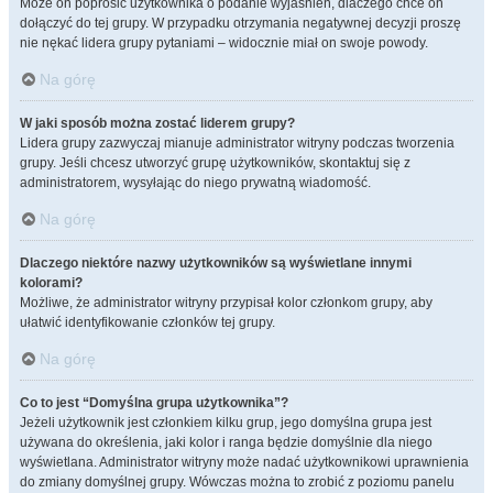
Może on poprosić użytkownika o podanie wyjaśnień, dlaczego chce on
dołączyć do tej grupy. W przypadku otrzymania negatywnej decyzji proszę
nie nękać lidera grupy pytaniami – widocznie miał on swoje powody.
Na górę
W jaki sposób można zostać liderem grupy?
Lidera grupy zazwyczaj mianuje administrator witryny podczas tworzenia
grupy. Jeśli chcesz utworzyć grupę użytkowników, skontaktuj się z
administratorem, wysyłając do niego prywatną wiadomość.
Na górę
Dlaczego niektóre nazwy użytkowników są wyświetlane innymi
kolorami?
Możliwe, że administrator witryny przypisał kolor członkom grupy, aby
ułatwić identyfikowanie członków tej grupy.
Na górę
Co to jest “Domyślna grupa użytkownika”?
Jeżeli użytkownik jest członkiem kilku grup, jego domyślna grupa jest
używana do określenia, jaki kolor i ranga będzie domyślnie dla niego
wyświetlana. Administrator witryny może nadać użytkownikowi uprawnienia
do zmiany domyślnej grupy. Wówczas można to zrobić z poziomu panelu