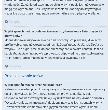
poziomu można szybko sprawdzić ich status, a także wysłać prywatną
wiadomość. Zależnie od używanego stylu witryny, posty tych użytkowników
mogą być wyróżniane. Jeśli użytkownik zostanie dodany do listy wrogów,
wszystkie posty przez niego napisane domyślnie nie będą wyświetlane.
Na górę
W jaki sposób można dodawać/usuwać użytkowników z listy przyjaciół
lub wrogów?
Można dodawać użytkowników na dwa sposoby. Po pierwsze, klikając w
profilu wybranego użytkownika odnośnik
Dodaj do przyjaciół
lub
Dodaj do
wrogów
. Po drugie, przejść do panelu zarządzania swoim kontem i tam na
karcie
Przyjaciele i wrogowie
wprowadzić odpowiednie dane użytkownika.
Na tej samej karcie można także usuwać użytkowników z list.
Na górę
Przeszukiwanie forów
W jaki sposób można przeszukiwać fora?
Należy wprowadzić poszukiwaną frazę w pole wyszukiwania znajdujące się
na stronie wykazu forów, a także stronach forów i tematów. W celu
uzyskania zaawansowanych funkcji wyszukiwania należy kliknąć odnośnik
“Wyszukiwanie zaawansowane” dostępny na wszystkich stronach witryny.
Rozmieszczenie elementów sterujących mechanizmem wyszukiwania