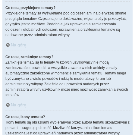
Co to są przyklejone tematy?
Przyklejone tematy są wyświetlane pod ogłoszeniami na pierwszej stronie
przeglądu tematów. Często są one dość ważne, więc należy je przeczytać,
gdy tylko jest to możliwe. Podobnie, jak uprawnienia zamieszczania
ogłoszeń i globalnych ogłoszeń, uprawnienia przyklejania tematów są
nadawane przez administratora witryny.
Na górę
Co to są zamknięte tematy?
Zamknięte tematy są to tematy, w których użytkownicy nie mogą
zamieszczać odpowiedzi, a wszystkie zawarte w nich ankiety zostały
automatycznie zakończone w momencie zamykania tematu. Tematy mogą
być zamykane z wielu powodów i robią to moderatorzy forum lub
administratorzy witryny. Zależnie od uprawnień nadanych przez
administratora witryny użytkownik może mieć możliwość zamykania swoich
tematów.
Na górę
Co to są ikony tematu?
Ikony tematu są obrazkami wybieranymi przez autora tematu skojarzonymi z
postami – sugerują ich treść. Możliwość korzystania z ikon tematu
uzależniona jest od uprawnień nadanych przez administratora witryny.