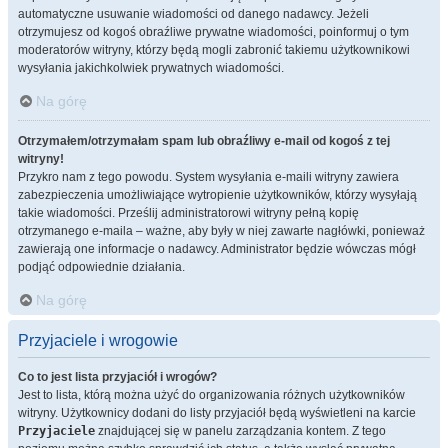
automatyczne usuwanie wiadomości od danego nadawcy. Jeżeli
otrzymujesz od kogoś obraźliwe prywatne wiadomości, poinformuj o tym
moderatorów witryny, którzy będą mogli zabronić takiemu użytkownikowi
wysyłania jakichkolwiek prywatnych wiadomości.
Na górę
Otrzymałem/otrzymałam spam lub obraźliwy e-mail od kogoś z tej
witryny!
Przykro nam z tego powodu. System wysyłania e-maili witryny zawiera
zabezpieczenia umożliwiające wytropienie użytkowników, którzy wysyłają
takie wiadomości. Prześlij administratorowi witryny pełną kopię
otrzymanego e-maila – ważne, aby były w niej zawarte nagłówki, ponieważ
zawierają one informacje o nadawcy. Administrator będzie wówczas mógł
podjąć odpowiednie działania.
Na górę
Przyjaciele i wrogowie
Co to jest lista przyjaciół i wrogów?
Jest to lista, którą można użyć do organizowania różnych użytkowników
witryny. Użytkownicy dodani do listy przyjaciół będą wyświetleni na karcie
Przyjaciele
znajdującej się w panelu zarządzania kontem. Z tego