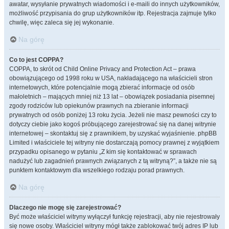
awatar, wysyłanie prywatnych wiadomości i e-maili do innych użytkowników,
możliwość przypisania do grup użytkowników itp. Rejestracja zajmuje tylko
chwilę, więc zaleca się jej wykonanie.
Na górę
Co to jest COPPA?
COPPA, to skrót od Child Online Privacy and Protection Act – prawa
obowiązującego od 1998 roku w USA, nakładającego na właścicieli stron
internetowych, które potencjalnie mogą zbierać informacje od osób
małoletnich – mających mniej niż 13 lat – obowiązek posiadania pisemnej
zgody rodziców lub opiekunów prawnych na zbieranie informacji
prywatnych od osób poniżej 13 roku życia. Jeżeli nie masz pewności czy to
dotyczy ciebie jako kogoś próbującego zarejestrować się na danej witrynie
internetowej – skontaktuj się z prawnikiem, by uzyskać wyjaśnienie. phpBB
Limited i właściciele tej witryny nie dostarczają pomocy prawnej z wyjątkiem
przypadku opisanego w pytaniu „Z kim się kontaktować w sprawach
nadużyć lub zagadnień prawnych związanych z tą witryną?”, a także nie są
punktem kontaktowym dla wszelkiego rodzaju porad prawnych.
Na górę
Dlaczego nie mogę się zarejestrować?
Być może właściciel witryny wyłączył funkcję rejestracji, aby nie rejestrowały
się nowe osoby. Właściciel witryny mógł także zablokować twój adres IP lub