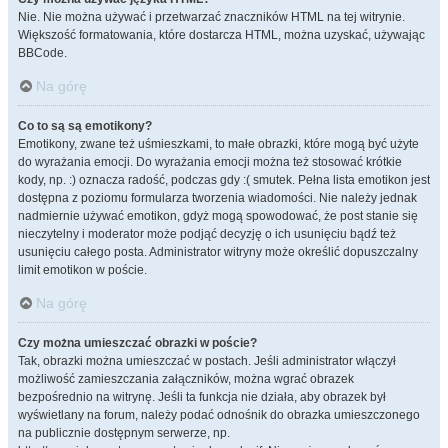
Nie. Nie można używać i przetwarzać znaczników HTML na tej witrynie.
Większość formatowania, które dostarcza HTML, można uzyskać, używając
BBCode.
Na górę
Co to są są emotikony?
Emotikony, zwane też uśmieszkami, to małe obrazki, które mogą być użyte
do wyrażania emocji. Do wyrażania emocji można też stosować krótkie
kody, np. :) oznacza radość, podczas gdy :( smutek. Pełna lista emotikon jest
dostępna z poziomu formularza tworzenia wiadomości. Nie należy jednak
nadmiernie używać emotikon, gdyż mogą spowodować, że post stanie się
nieczytelny i moderator może podjąć decyzję o ich usunięciu bądź też
usunięciu całego posta. Administrator witryny może określić dopuszczalny
limit emotikon w poście.
Na górę
Czy można umieszczać obrazki w poście?
Tak, obrazki można umieszczać w postach. Jeśli administrator włączył
możliwość zamieszczania załączników, można wgrać obrazek
bezpośrednio na witrynę. Jeśli ta funkcja nie działa, aby obrazek był
wyświetlany na forum, należy podać odnośnik do obrazka umieszczonego
na publicznie dostępnym serwerze, np.