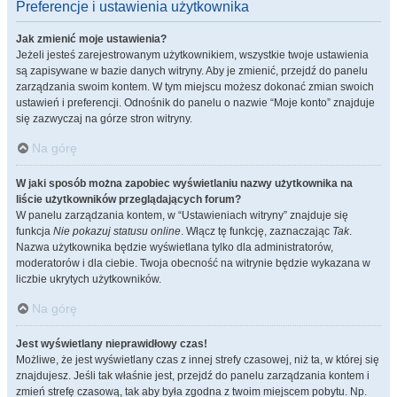
Preferencje i ustawienia użytkownika
Jak zmienić moje ustawienia?
Jeżeli jesteś zarejestrowanym użytkownikiem, wszystkie twoje ustawienia
są zapisywane w bazie danych witryny. Aby je zmienić, przejdź do panelu
zarządzania swoim kontem. W tym miejscu możesz dokonać zmian swoich
ustawień i preferencji. Odnośnik do panelu o nazwie “Moje konto” znajduje
się zazwyczaj na górze stron witryny.
Na górę
W jaki sposób można zapobiec wyświetlaniu nazwy użytkownika na
liście użytkowników przeglądających forum?
W panelu zarządzania kontem, w “Ustawieniach witryny” znajduje się
funkcja
Nie pokazuj statusu online
. Włącz tę funkcję, zaznaczając
Tak
.
Nazwa użytkownika będzie wyświetlana tylko dla administratorów,
moderatorów i dla ciebie. Twoja obecność na witrynie będzie wykazana w
liczbie ukrytych użytkowników.
Na górę
Jest wyświetlany nieprawidłowy czas!
Możliwe, że jest wyświetlany czas z innej strefy czasowej, niż ta, w której się
znajdujesz. Jeśli tak właśnie jest, przejdź do panelu zarządzania kontem i
zmień strefę czasową, tak aby była zgodna z twoim miejscem pobytu. Np.