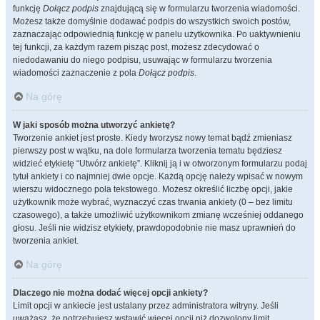
funkcję
Dołącz podpis
znajdującą się w formularzu tworzenia wiadomości.
Możesz także domyślnie dodawać podpis do wszystkich swoich postów,
zaznaczając odpowiednią funkcję w panelu użytkownika. Po uaktywnieniu
tej funkcji, za każdym razem pisząc post, możesz zdecydować o
niedodawaniu do niego podpisu, usuwając w formularzu tworzenia
wiadomości zaznaczenie z pola
Dołącz podpis
.
Na górę
W jaki sposób można utworzyć ankietę?
Tworzenie ankiet jest proste. Kiedy tworzysz nowy temat bądź zmieniasz
pierwszy post w wątku, na dole formularza tworzenia tematu będziesz
widzieć etykietę “Utwórz ankietę”. Kliknij ją i w otworzonym formularzu podaj
tytuł ankiety i co najmniej dwie opcje. Każdą opcję należy wpisać w nowym
wierszu widocznego pola tekstowego. Możesz określić liczbę opcji, jakie
użytkownik może wybrać, wyznaczyć czas trwania ankiety (0 – bez limitu
czasowego), a także umożliwić użytkownikom zmianę wcześniej oddanego
głosu. Jeśli nie widzisz etykiety, prawdopodobnie nie masz uprawnień do
tworzenia ankiet.
Na górę
Dlaczego nie można dodać więcej opcji ankiety?
Limit opcji w ankiecie jest ustalany przez administratora witryny. Jeśli
uważasz, że potrzebujesz wstawić więcej opcji niż dozwolony limit,